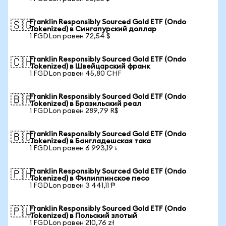
Franklin Responsibly Sourced Gold ETF (Ondo
🇸🇬
Tokenized) в Сингапурский доллар
1 FGDLon равен 72,54 $
Franklin Responsibly Sourced Gold ETF (Ondo
🇨🇭
Tokenized) в Швейцарский франк
1 FGDLon равен 45,80 CHF
Franklin Responsibly Sourced Gold ETF (Ondo
🇧🇷
Tokenized) в Бразильский реал
1 FGDLon равен 289,79 R$
Franklin Responsibly Sourced Gold ETF (Ondo
🇧🇩
Tokenized) в Бангладешская така
1 FGDLon равен 6 993,19 ৳
Franklin Responsibly Sourced Gold ETF (Ondo
🇵🇭
Tokenized) в Филиппинское песо
1 FGDLon равен 3 441,11 ₱
Franklin Responsibly Sourced Gold ETF (Ondo
🇵🇱
Tokenized) в Польский злотый
1 FGDLon равен 210,76 zł