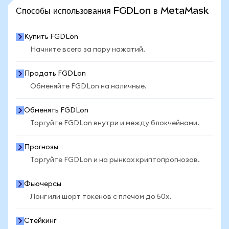
ПОСМОТРЕТЬ БОЛЬШЕ СТАТИСТИКИ
Способы использования FGDLon в MetaMask
Купить FGDLon
Начните всего за пару нажатий.
Продать FGDLon
Обменяйте FGDLon на наличные.
Обменять FGDLon
Торгуйте FGDLon внутри и между блокчейнами.
Прогнозы
Торгуйте FGDLon и на рынках криптопрогнозов.
Фьючерсы
Лонг или шорт токенов с плечом до 50x.
Стейкинг