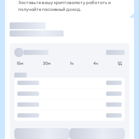
Заставьте вашу криптовалюту работать и
получайте пассивный доход.
Торговать
15м
30м
1ч
4ч
1Д