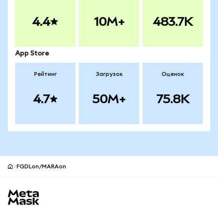
4.4
10M+
483.7K
App Store
Рейтинг
Загрузок
Оценок
4.7
50M+
75.8K
FGDLon/MARAon
Нижний колонтитул сайта MetaMask