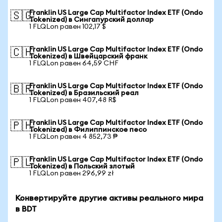
Franklin US Large Cap Multifactor Index ETF (Ondo
🇸🇬
Tokenized) в Сингапурский доллар
1 FLQLon равен 102,17 $
Franklin US Large Cap Multifactor Index ETF (Ondo
🇨🇭
Tokenized) в Швейцарский франк
1 FLQLon равен 64,59 CHF
Franklin US Large Cap Multifactor Index ETF (Ondo
🇧🇷
Tokenized) в Бразильский реал
1 FLQLon равен 407,48 R$
Franklin US Large Cap Multifactor Index ETF (Ondo
🇵🇭
Tokenized) в Филиппинское песо
1 FLQLon равен 4 852,73 ₱
Franklin US Large Cap Multifactor Index ETF (Ondo
🇵🇱
Tokenized) в Польский злотый
1 FLQLon равен 296,99 zł
Конвертируйте другие активы реального мира
в BDT