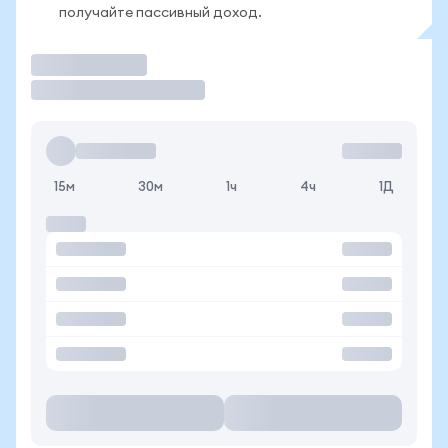
получайте пассивный доход.
Торговать
15м
30м
1ч
4ч
1Д