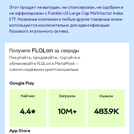
Этот продукт не выпущен, не спонсирован, не одобрен и
не аффилирован с Franklin US Large Cap Multifactor Index
ETF. Название компании и любые другие товарные знаки
используются исключительно для идентификации
базового эталонного актива.
Получите FLQLon за секунды
Покупайте, продавайте, торгуйте и
обменивайте FLQLon в MetaMask —
самом надёжном криптокошельке.
Google Play
Рейтинг
Загрузок
Оценок
4.4
10M+
483.9K
App Store