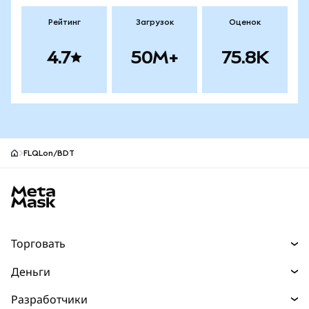
Рейтинг
Загрузок
Оценок
4.7
50M+
75.8K
FLQLon/BDT
Нижний колонтитул сайта MetaMask
Торговать
Торговля
Деньги
Swaps
Покупайте
Разработчики
Прогнозы
НОВИНКА