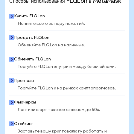
Способы использования FLQLon в MetaMask
Купить FLQLon
Начните всего за пару нажатий.
Продать FLQLon
Обменяйте FLQLon на наличные.
Обменять FLQLon
Торгуйте FLQLon внутри и между блокчейнами.
Прогнозы
Торгуйте FLQLon и на рынках криптопрогнозов.
Фьючерсы
Лонг или шорт токенов с плечом до 50x.
Стейкинг
Заставьте вашу криптовалюту работать и