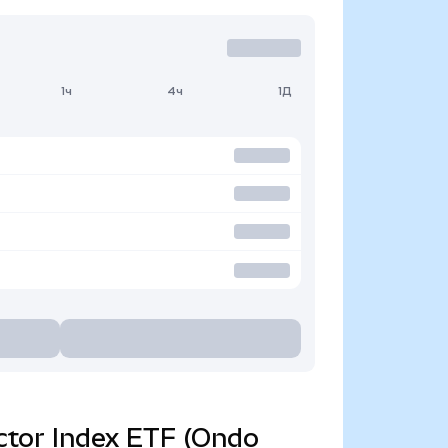
1ч
4ч
1Д
actor Index ETF (Ondo