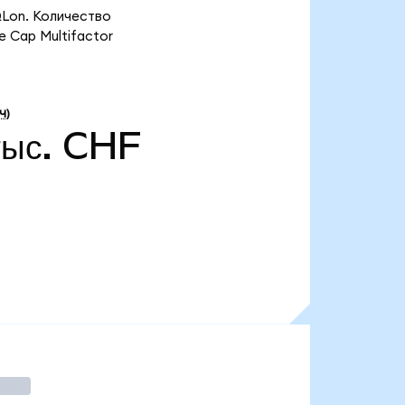
LQLon. Количество
e Cap Multifactor
Ч)
тыс. CHF