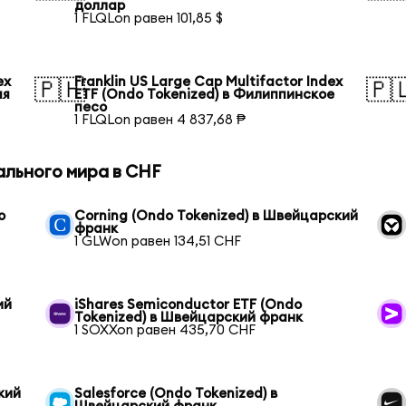
доллар
1 FLQLon равен 101,85 $
ex
Franklin US Large Cap Multifactor Index
🇵🇭
🇵
ая
ETF (Ondo Tokenized) в Филиппинское
песо
1 FLQLon равен 4 837,68 ₱
ального мира в CHF
o
Corning (Ondo Tokenized) в Швейцарский
франк
1 GLWon равен 134,51 CHF
ий
iShares Semiconductor ETF (Ondo
Tokenized) в Швейцарский франк
1 SOXXon равен 435,70 CHF
кий
Salesforce (Ondo Tokenized) в