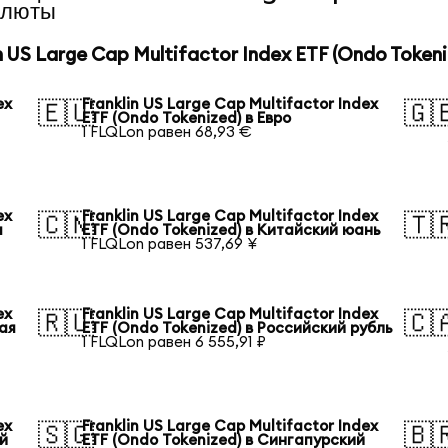
алюты
US Large Cap Multifactor Index ETF (Ondo Tokeni
ex
Franklin US Large Cap Multifactor Index
🇪🇺
🇬
ETF (Ondo Tokenized) в Евро
1 FLQLon равен 68,93 €
ex
Franklin US Large Cap Multifactor Index
🇨🇳
🇹
а
ETF (Ondo Tokenized) в Китайский юань
1 FLQLon равен 537,69 ¥
ex
Franklin US Large Cap Multifactor Index
🇷🇺
🇨
ая
ETF (Ondo Tokenized) в Российский рубль
1 FLQLon равен 6 555,91 ₽
ex
Franklin US Large Cap Multifactor Index
🇸🇬
🇧
ий
ETF (Ondo Tokenized) в Сингапурский