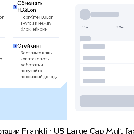
Обменять
FLQLon
on
Торгуйте FLQLon
внутри и между
15м
30м
блокчейнами.
Стейкинг
Заставьте вашу
ом
криптовалюту
работать и
получайте
пассивный доход.
вертации Franklin US Large Cap Multif