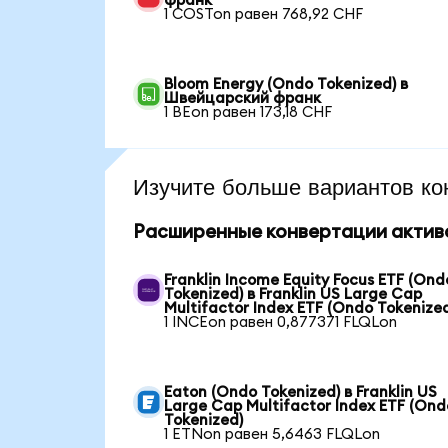
франк
1 COSTon равен 768,92 CHF
Bloom Energy (Ondo Tokenized) в
Швейцарский франк
1 BEon равен 173,18 CHF
Изучите больше вариантов ко
Расширенные конвертации актив
Franklin Income Equity Focus ETF (Ond
Tokenized) в Franklin US Large Cap
Multifactor Index ETF (Ondo Tokenize
1 INCEon равен 0,877371 FLQLon
Eaton (Ondo Tokenized) в Franklin US
Large Cap Multifactor Index ETF (Ond
Tokenized)
1 ETNon равен 5,6463 FLQLon