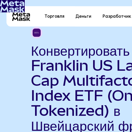
Торговля
Деньги
Разработчик
Конвертировать
Franklin US L
Cap Multifact
Index ETF (O
Tokenized) в
Швейцарский ф