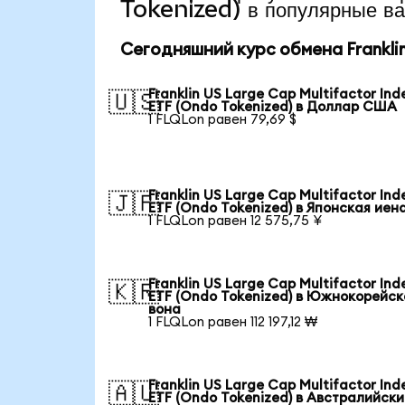
Tokenized) в популярные в
Сегодняшний курс обмена Franklin 
Franklin US Large Cap Multifactor Ind
🇺🇸
ETF (Ondo Tokenized) в Доллар США
1 FLQLon равен 79,69 $
Franklin US Large Cap Multifactor Ind
🇯🇵
ETF (Ondo Tokenized) в Японская иен
1 FLQLon равен 12 575,75 ¥
Franklin US Large Cap Multifactor Ind
🇰🇷
ETF (Ondo Tokenized) в Южнокорейск
вона
1 FLQLon равен 112 197,12 ₩
Franklin US Large Cap Multifactor Ind
🇦🇺
ETF (Ondo Tokenized) в Австралийск