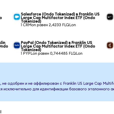
Salesforce (Ondo Tokenized) в Franklin US
o
Large Cap Multifactor Index ETF (Ondo
Tokenized)
1 CRMon равен 2,4233 FLQLon
lin
PayPal (Ondo Tokenized) в Franklin US
Ondo
Large Cap Multifactor Index ETF (Ondo
Tokenized)
1 PYPLon равен 0,744485 FLQLon
не одобрен и не аффилирован с Franklin US Large Cap Multif
я исключительно для идентификации базового эталонного ак
ы