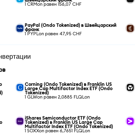
Швейцарский франк
1 CRMon равен 156,07 CHF
PayPal (Ondo Tokenized) в Швейцарский
франк
1 PYPLon равен 47,95 CHF
нвертации
ов
o
Corning (Ondo Tokenized) в Franklin US
Large Cap Multifactor Index ETF (Ondo
d)
Tokenized)
1 GLWon равен 2,0885 FLQLon
iShares Semiconductor ETF (Ondo
o
Tokenized) в Franklin US Large Cap
Multifactor Index ETF (Ondo Tokenized)
1 SOXXon равен 6,7651 FLQLon