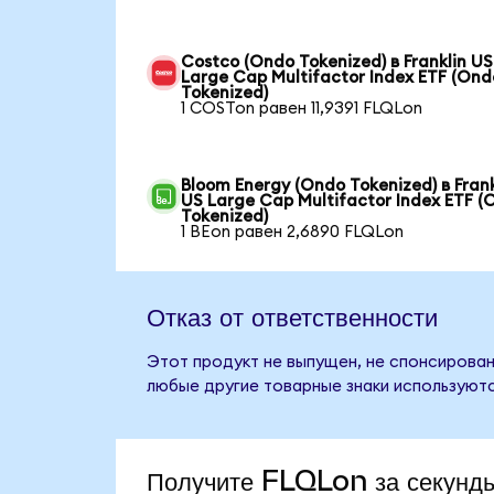
Costco (Ondo Tokenized) в Franklin US
Large Cap Multifactor Index ETF (Ond
Tokenized)
1 COSTon равен 11,9391 FLQLon
Bloom Energy (Ondo Tokenized) в Frank
US Large Cap Multifactor Index ETF (
Tokenized)
1 BEon равен 2,6890 FLQLon
Отказ от ответственности
Этот продукт не выпущен, не спонсирован, 
любые другие товарные знаки используютс
Получите FLQLon за секунд