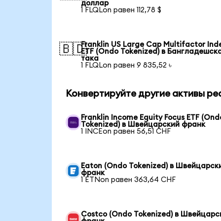
доллар
1 FLQLon равен 112,78 $
Franklin US Large Cap Multifactor Ind
🇧🇩
ETF (Ondo Tokenized) в Бангладешск
така
1 FLQLon равен 9 835,52 ৳
Конвертируйте другие активы ре
Franklin Income Equity Focus ETF (Ond
Tokenized) в Швейцарский франк
1 INCEon равен 56,51 CHF
Eaton (Ondo Tokenized) в Швейцарск
франк
1 ETNon равен 363,64 CHF
Costco (Ondo Tokenized) в Швейцарс