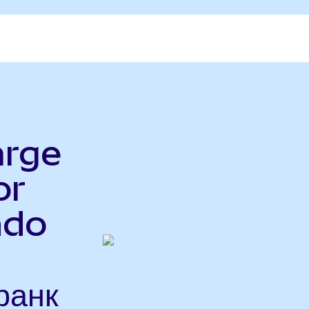
arge
or
ndo
ранк