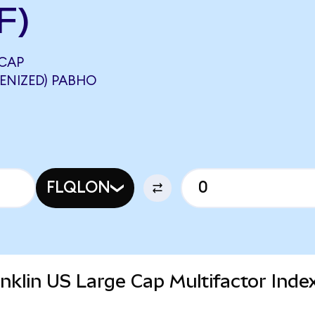
F)
 CAP
ENIZED) РАВНО
FLQLON
anklin US Large Cap Multifactor Ind