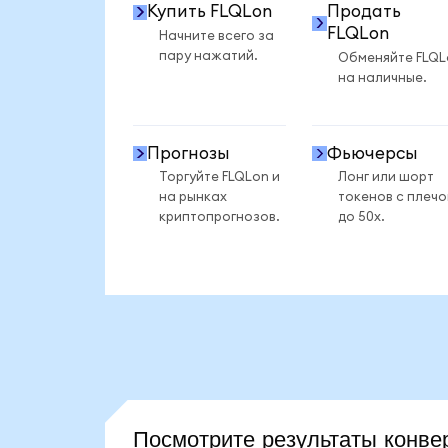
Купить FLQLon
Продать
FLQLon
Начните всего за
пару нажатий.
Обменяйте FLQL
на наличные.
Прогнозы
Фьючерсы
Торгуйте FLQLon и
Лонг или шорт
на рынках
токенов с плеч
криптопрогнозов.
до 50x.
Посмотрите результаты кон