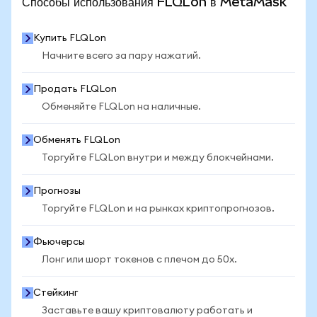
Способы использования FLQLon в MetaMask
Купить FLQLon
Начните всего за пару нажатий.
Продать FLQLon
Обменяйте FLQLon на наличные.
Обменять FLQLon
Торгуйте FLQLon внутри и между блокчейнами.
Прогнозы
Торгуйте FLQLon и на рынках криптопрогнозов.
Фьючерсы
Лонг или шорт токенов с плечом до 50x.
Стейкинг
Заставьте вашу криптовалюту работать и