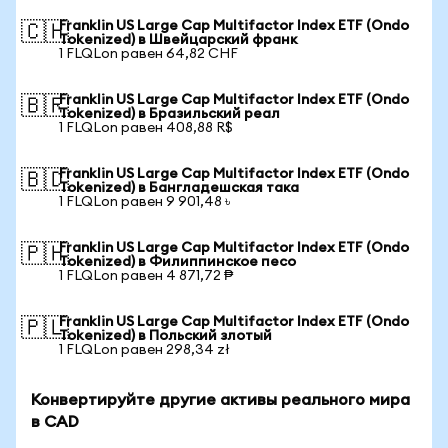
Franklin US Large Cap Multifactor Index ETF (Ondo
🇨🇭
Tokenized) в Швейцарский франк
1 FLQLon равен 64,82 CHF
Franklin US Large Cap Multifactor Index ETF (Ondo
🇧🇷
Tokenized) в Бразильский реал
1 FLQLon равен 408,88 R$
Franklin US Large Cap Multifactor Index ETF (Ondo
🇧🇩
Tokenized) в Бангладешская така
1 FLQLon равен 9 901,48 ৳
Franklin US Large Cap Multifactor Index ETF (Ondo
🇵🇭
Tokenized) в Филиппинское песо
1 FLQLon равен 4 871,72 ₱
Franklin US Large Cap Multifactor Index ETF (Ondo
🇵🇱
Tokenized) в Польский злотый
1 FLQLon равен 298,34 zł
Конвертируйте другие активы реального мира
в CAD