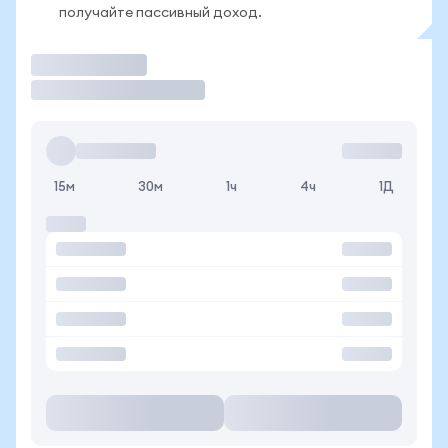
получайте пассивный доход.
Торговать
15м
30м
1ч
4ч
1Д