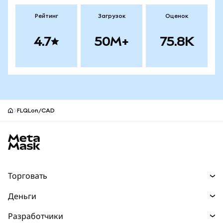
Рейтинг
Загрузок
Оценок
4.7
50M+
75.8K
FLQLon/CAD
Нижний колонтитул сайта MetaMask
Торговать
Торговля
Деньги
Swaps
Покупайте
Разработчики
Прогнозы
НОВИНКА