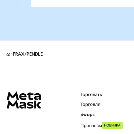
FRAX/PENDLE
Нижний колонтитул сайта MetaMask
Торговать
Торговля
Swaps
Прогнозы
НОВИНКА