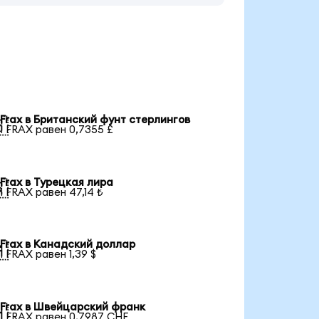
Frax в Британский фунт стерлингов

1 FRAX равен 0,7355 £
Frax в Турецкая лира

1 FRAX равен 47,14 ₺
Frax в Канадский доллар

1 FRAX равен 1,39 $
Frax в Швейцарский франк

1 FRAX равен 0,7987 CHF