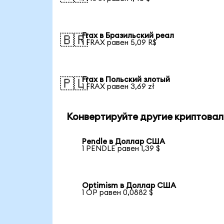
Frax в Бразильский реал
🇧🇷
1 FRAX равен 5,09 R$
Frax в Польский злотый
🇵🇱
1 FRAX равен 3,69 zł
Конвертируйте другие криптовал
Pendle в Доллар США
1 PENDLE равен 1,39 $
Optimism в Доллар США
1 OP равен 0,0882 $