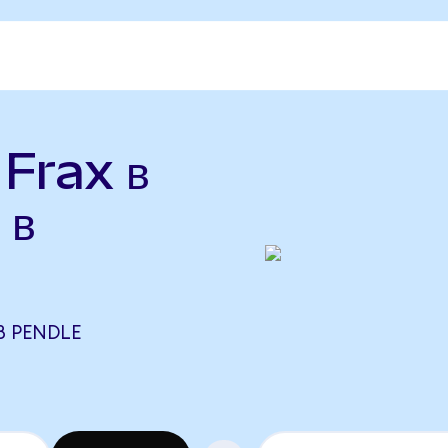
 Frax в
 в
8 PENDLE