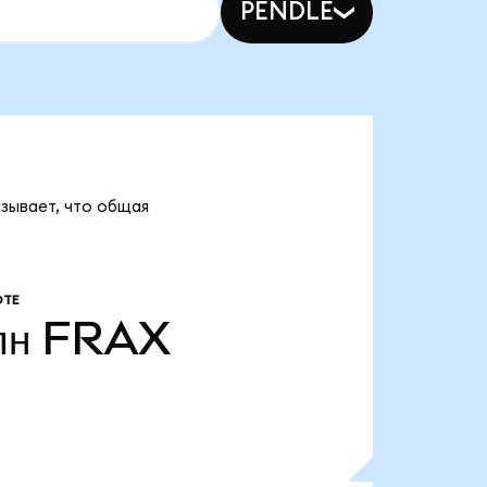
PENDLE
азывает, что общая
ОТЕ
лн
FRAX