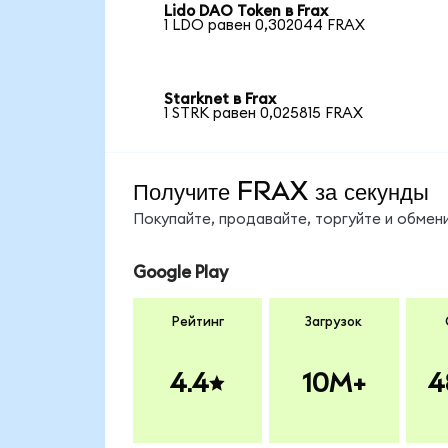
Lido DAO Token в Frax
1 LDO равен 0,302044 FRAX
Starknet в Frax
1 STRK равен 0,025815 FRAX
Получите FRAX за секунды
Покупайте, продавайте, торгуйте и обме
Google Play
Рейтинг
Загрузок
4.4
10M+
4