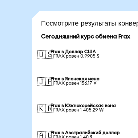
Посмотрите результаты конв
Сегодняшний курс обмена Frax
Frax в Доллар США
🇺🇸
1 FRAX равен 0,9905 $
Frax в Японская иена
🇯🇵
1 FRAX равен 156,17 ¥
Frax в Южнокорейская вона
🇰🇷
1 FRAX равен 1 405,29 ₩
Frax в Австралийский доллар
🇦🇺
1 FRAX равен 1,40 $