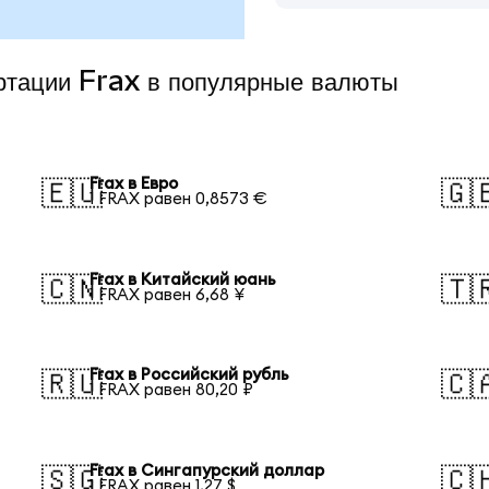
ертации Frax в популярные валюты
Frax в Евро
🇪🇺
🇬
1 FRAX равен 0,8573 €
Frax в Китайский юань
🇨🇳
🇹
1 FRAX равен 6,68 ¥
Frax в Российский рубль
🇷🇺
🇨
1 FRAX равен 80,20 ₽
Frax в Сингапурский доллар
🇸🇬
🇨
1 FRAX равен 1,27 $