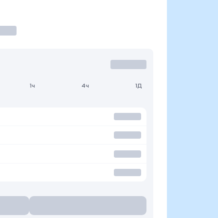
1ч
4ч
1Д