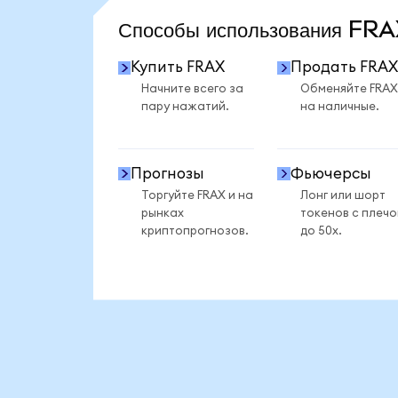
Способы использования F
Купить FRAX
Продать FRAX
Начните всего за
Обменяйте FRAX
пару нажатий.
на наличные.
Прогнозы
Фьючерсы
Торгуйте FRAX и на
Лонг или шорт
рынках
токенов с плеч
криптопрогнозов.
до 50x.