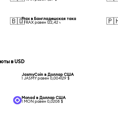
Frax в Бангладешская така
🇧🇩
🇵
1 FRAX равен 122,42 ৳
юты в USD
JasmyCoin в Доллар США
1 JASMY равен 0,004129 $
Monad в Доллар США
1 MON равен 0,0208 $