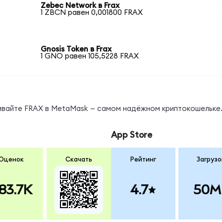
Zebec Network в Frax
1 ZBCN равен 0,001800 FRAX
Gnosis Token в Frax
1 GNO равен 105,5228 FRAX
нивайте FRAX в MetaMask — самом надёжном криптокошельке
App Store
Оценок
Скачать
Рейтинг
Загрузо
83.7K
4.7
50M