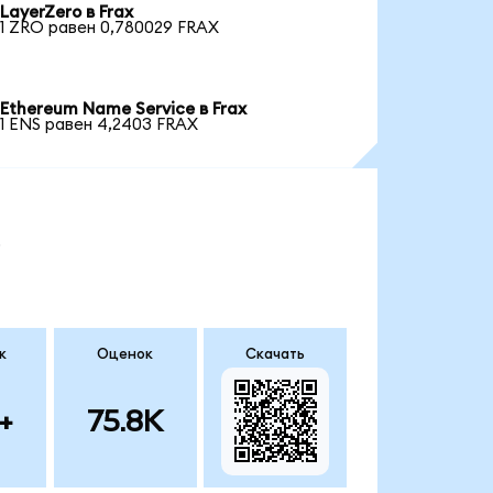
LayerZero в Frax
1 ZRO равен 0,780029 FRAX
Ethereum Name Service в Frax
1 ENS равен 4,2403 FRAX
.
к
Оценок
Скачать
+
75.8K