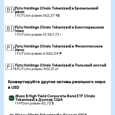
Futu Holdings (Ondo Tokenized) в Бразильский
🇧🇷
реал
1 FUTUon равен 552,27 R$
Futu Holdings (Ondo Tokenized) в Бангладешская
🇧🇩
така
1 FUTUon равен 13 367,72 ৳
Futu Holdings (Ondo Tokenized) в Филиппинское
🇵🇭
песо
1 FUTUon равен 6 562,04 ₱
Futu Holdings (Ondo Tokenized) в Польский злотый
🇵🇱
1 FUTUon равен 402,21 zł
Конвертируйте другие активы реального мира
в USD
iBoxx $ High Yield Corporate Bond ETF (Ondo
Tokenized) в Доллар США
1 HYGon равен 83,72 $