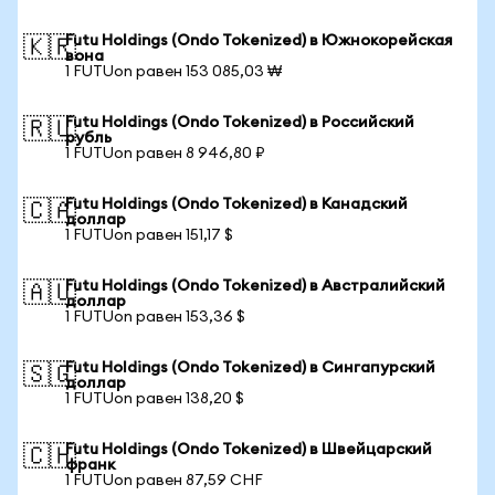
Futu Holdings (Ondo Tokenized) в Южнокорейская
🇰🇷
вона
1 FUTUon равен 153 085,03 ₩
Futu Holdings (Ondo Tokenized) в Российский
🇷🇺
рубль
1 FUTUon равен 8 946,80 ₽
Futu Holdings (Ondo Tokenized) в Канадский
🇨🇦
доллар
1 FUTUon равен 151,17 $
Futu Holdings (Ondo Tokenized) в Австралийский
🇦🇺
доллар
1 FUTUon равен 153,36 $
Futu Holdings (Ondo Tokenized) в Сингапурский
🇸🇬
доллар
1 FUTUon равен 138,20 $
Futu Holdings (Ondo Tokenized) в Швейцарский
🇨🇭
франк
1 FUTUon равен 87,59 CHF