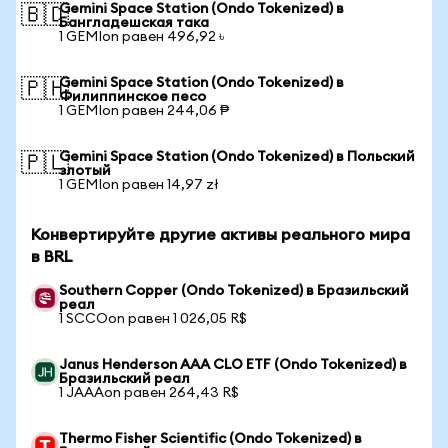
Gemini Space Station (Ondo Tokenized) в
🇧🇩
Бангладешская така
1 GEMIon равен 496,92 ৳
Gemini Space Station (Ondo Tokenized) в
🇵🇭
Филиппинское песо
1 GEMIon равен 244,06 ₱
Gemini Space Station (Ondo Tokenized) в Польский
🇵🇱
злотый
1 GEMIon равен 14,97 zł
Конвертируйте другие активы реального мира
в BRL
Southern Copper (Ondo Tokenized) в Бразильский
реал
1 SCCOon равен 1 026,05 R$
Janus Henderson AAA CLO ETF (Ondo Tokenized) в
Бразильский реал
1 JAAAon равен 264,43 R$
Thermo Fisher Scientific (Ondo Tokenized) в