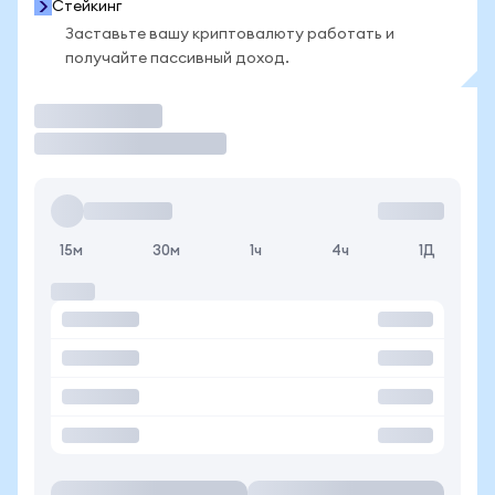
Стейкинг
Заставьте вашу криптовалюту работать и
получайте пассивный доход.
Торговать
15м
30м
1ч
4ч
1Д