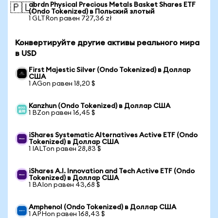
abrdn Physical Precious Metals Basket Shares ETF
🇵🇱
(Ondo Tokenized) в Польский злотый
1 GLTRon равен 727,36 zł
Конвертируйте другие активы реального мира
в USD
First Majestic Silver (Ondo Tokenized) в Доллар
США
1 AGon равен 18,20 $
Kanzhun (Ondo Tokenized) в Доллар США
1 BZon равен 16,45 $
iShares Systematic Alternatives Active ETF (Ondo
Tokenized) в Доллар США
1 IALTon равен 28,83 $
iShares A.I. Innovation and Tech Active ETF (Ondo
Tokenized) в Доллар США
1 BAIon равен 43,68 $
Amphenol (Ondo Tokenized) в Доллар США
1 APHon равен 168,43 $