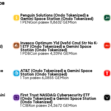
ов
Penguin Solutions (Ondo Tokenized) в
Gemini Space Station (Ondo Tokenized)
1 PENGon равен 11,8632 GEMIon
Invesco Optimum Yld Dvsfd Cmd Str No K-
d)
1 ETF (Ondo Tokenized) в Gemini Space
Station (Ondo Tokenized)
1 PDBCon равен 4,3396 GEMIon
ce
AT&T (Ondo Tokenized) в Gemini Space
Station (Ondo Tokenized)
1 Ton равен 6,0855 GEMIon
ini
First Trust NASDAQ Cybersecurity ETF
(Ondo Tokenized) в Gemini Space Station
(Ondo Tokenized)
1 CIBRon равен 24,3672 GEMIon