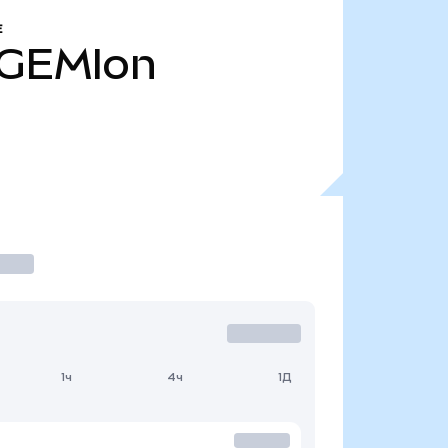
Е
GEMIon
1ч
4ч
1Д