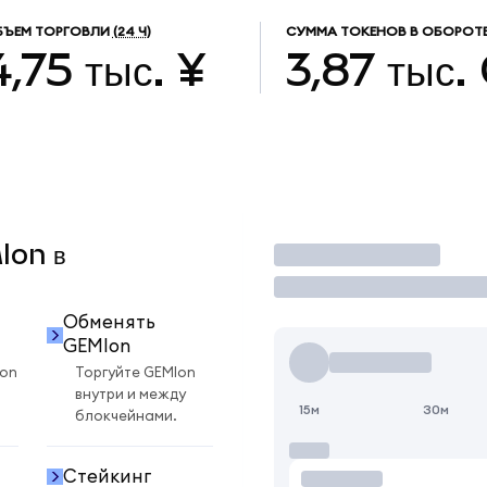
БЪЕМ ТОРГОВЛИ
(24 Ч)
СУММА ТОКЕНОВ В ОБОРОТ
4,75 тыс. ¥
3,87 тыс.
Ion в
Торговать
Обменять
GEMIon
Ion
Торгуйте GEMIon
внутри и между
15м
30м
блокчейнами.
Стейкинг