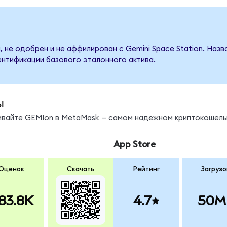
, не одобрен и не аффилирован с Gemini Space Station. Наз
ентификации базового эталонного актива.
ы
нивайте GEMIon в MetaMask — самом надёжном криптокошель
App Store
Оценок
Скачать
Рейтинг
Загрузо
83.8K
4.7
50M