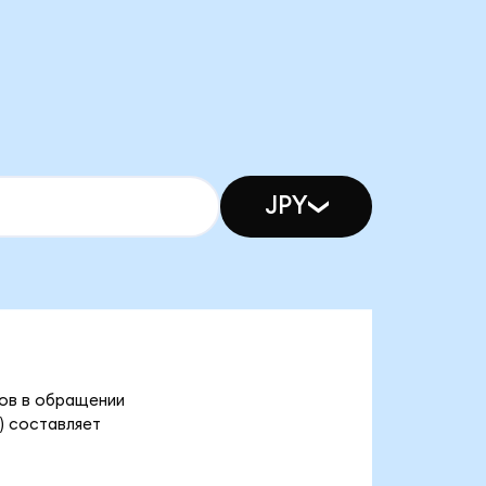
JPY
)
нов в обращении
) составляет