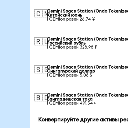
Gemini Space Station (Ondo Tokenized
🇨🇳
Китайский юань
1 GEMIon равен 26,74 ¥
Gemini Space Station (Ondo Tokenized
🇷🇺
Российский рубль
1 GEMIon равен 328,98 ₽
Gemini Space Station (Ondo Tokenized
🇸🇬
Сингапурский доллар
1 GEMIon равен 5,08 $
Gemini Space Station (Ondo Tokenized
🇧🇩
Бангладешская така
1 GEMIon равен 491,54 ৳
Конвертируйте другие активы реа