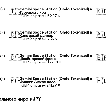
) в
Gemini Space Station (Ondo Tokenized) в
🇹🇷
🇰
Турецкая лира
1 GEMIon равен 189,07 ₺
) в
Gemini Space Station (Ondo Tokenized) в
🇨🇦
🇦
Канадский доллар
1 GEMIon равен 5,56 $
) в
Gemini Space Station (Ondo Tokenized) в
🇨🇭
🇧
Швейцарский франк
1 GEMIon равен 3,22 CHF
) в
Gemini Space Station (Ondo Tokenized) в
🇵🇭
🇵
Филиппинское песо
1 GEMIon равен 241,29 ₱
льного мира в JPY