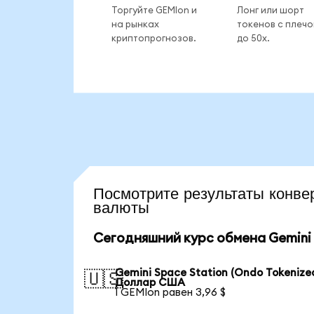
Торгуйте GEMIon и
Лонг или шорт
на рынках
токенов с плеч
криптопрогнозов.
до 50x.
Посмотрите результаты кон
валюты
Сегодняшний курс обмена Gemini 
Gemini Space Station (Ondo Tokenized
🇺🇸
Доллар США
1 GEMIon равен 3,96 $