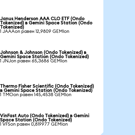
Janus Henderson AAA CLO ETF (Ondo
Tokenized) в Gemini Space Station (Ondo
Tokenized)
1 JAAAon равен 12,9809 GEMIon
Johnson & Johnson (Ondo Tokenized) в
Gemini Space Station (Ondo Tokenized)
1 JNJon равен 65,3686 GEMIon
Thermo Fisher Scientific (Ondo Tokenized)
в Gemini Space Station (Ondo Tokenized)
1 TMOon равен 145,4538 GEMIon
VinFast Auto (Ondo Tokenized) в Gemini
Space Station (Ondo Tokenized)
1 VFSon равен 0,819977 GEMIon