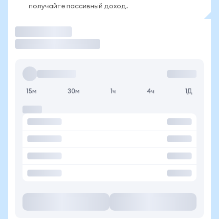
получайте пассивный доход.
Торговать
15м
30м
1ч
4ч
1Д