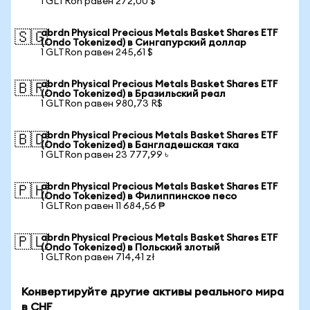
1 GLTRon равен 272,00 $
abrdn Physical Precious Metals Basket Shares ETF
🇸🇬
(Ondo Tokenized) в Сингапурский доллар
1 GLTRon равен 245,61 $
abrdn Physical Precious Metals Basket Shares ETF
🇧🇷
(Ondo Tokenized) в Бразильский реал
1 GLTRon равен 980,73 R$
abrdn Physical Precious Metals Basket Shares ETF
🇧🇩
(Ondo Tokenized) в Бангладешская така
1 GLTRon равен 23 777,99 ৳
abrdn Physical Precious Metals Basket Shares ETF
🇵🇭
(Ondo Tokenized) в Филиппинское песо
1 GLTRon равен 11 684,56 ₱
abrdn Physical Precious Metals Basket Shares ETF
🇵🇱
(Ondo Tokenized) в Польский злотый
1 GLTRon равен 714,41 zł
Конвертируйте другие активы реального мира
в CHF