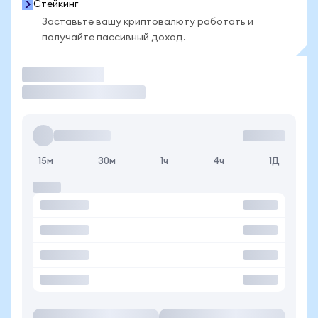
Стейкинг
Заставьте вашу криптовалюту работать и
получайте пассивный доход.
Торговать
15м
30м
1ч
4ч
1Д