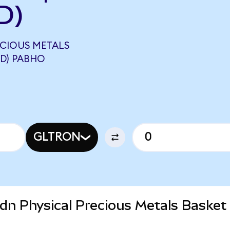
D)
ECIOUS METALS
ED) РАВНО
GLTRON
brdn Physical Precious Metals Baske