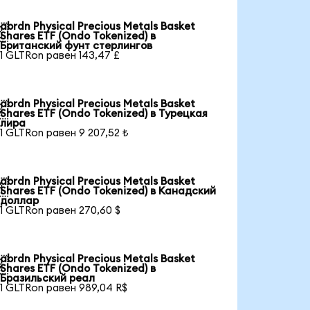
abrdn Physical Precious Metals Basket

Shares ETF (Ondo Tokenized) в
Британский фунт стерлингов
1 GLTRon равен 143,47 £
abrdn Physical Precious Metals Basket

Shares ETF (Ondo Tokenized) в Турецкая
лира
1 GLTRon равен 9 207,52 ₺
abrdn Physical Precious Metals Basket

Shares ETF (Ondo Tokenized) в Канадский
доллар
1 GLTRon равен 270,60 $
abrdn Physical Precious Metals Basket

Shares ETF (Ondo Tokenized) в
Бразильский реал
1 GLTRon равен 989,04 R$