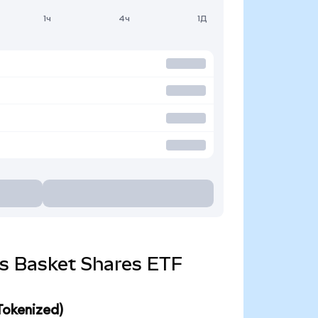
1ч
4ч
1Д
als Basket Shares ETF
Tokenized)