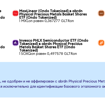
e
MaxLinear (Ondo Tokenized) в abrdn
Physical Precious Metals Basket Shares
ndo
ETF (Ondo Tokenized)
1 MXLon равен 0,367277 GLTRon
Invesco PHLX Semiconductor ETF (Ondo
Tokenized) в abrdn Physical Precious
ndo
Metals Basket Shares ETF (Ondo
Tokenized)
1 SOXQon равен 0,497578 GLTRon
не одобрен и не аффилирован с abrdn Physical Precious Meta
я исключительно для идентификации базового эталонного ак