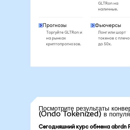
GLTRon на
наличные.
Прогнозы
Фьючерсы
Торгуйте GLTRon и
Лонг или шорт
на рынках
токенов с плеч
криптопрогнозов.
до 50x.
Посмотрите результаты кон
(Ondo Tokenized) в популя
Сегодняшний курс обмена abrdn Ph