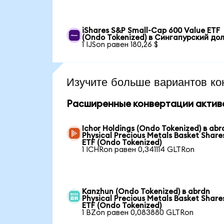
iShares S&P Small-Cap 600 Value ETF
(Ondo Tokenized) в Сингапурский до
1 IJSon равен 180,26 $
Изучите больше вариантов ко
Расширенные конвертации актив
Ichor Holdings (Ondo Tokenized) в abr
Physical Precious Metals Basket Share
ETF (Ondo Tokenized)
1 ICHRon равен 0,341114 GLTRon
Kanzhun (Ondo Tokenized) в abrdn
Physical Precious Metals Basket Share
ETF (Ondo Tokenized)
1 BZon равен 0,083880 GLTRon