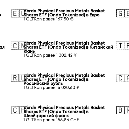
abrdn Physical Precious Metals Basket
🇪🇺
🇬
р
Shares ETF (Ondo Tokenized) в Евро
1 GLTRon равен 167,50 €
abrdn Physical Precious Metals Basket
🇨🇳
🇹
кая
Shares ETF (Ondo Tokenized) в Китайский
юань
1 GLTRon равен 1 302,42 ¥
abrdn Physical Precious Metals Basket
🇷🇺
🇨
Shares ETF (Ondo Tokenized) в
Российский рубль
1 GLTRon равен 16 020,60 ₽
abrdn Physical Precious Metals Basket
🇨🇭
🇧
Shares ETF (Ondo Tokenized) в
Швейцарский франк
1 GLTRon равен 156,86 CHF