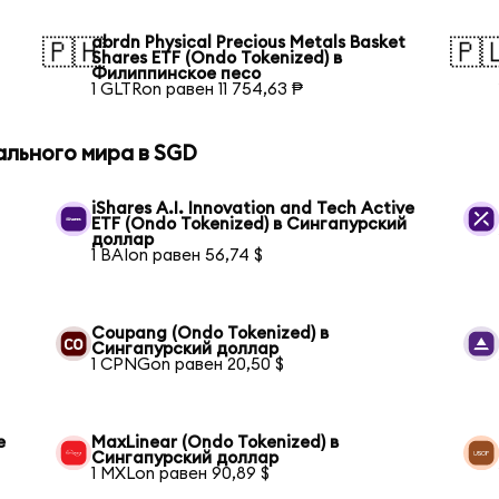
abrdn Physical Precious Metals Basket
🇵🇭
🇵
Shares ETF (Ondo Tokenized) в
Филиппинское песо
1 GLTRon равен 11 754,63 ₱
ального мира в SGD
iShares A.I. Innovation and Tech Active
ETF (Ondo Tokenized) в Сингапурский
доллар
1 BAIon равен 56,74 $
Coupang (Ondo Tokenized) в
Сингапурский доллар
1 CPNGon равен 20,50 $
e
MaxLinear (Ondo Tokenized) в
Сингапурский доллар
1 MXLon равен 90,89 $