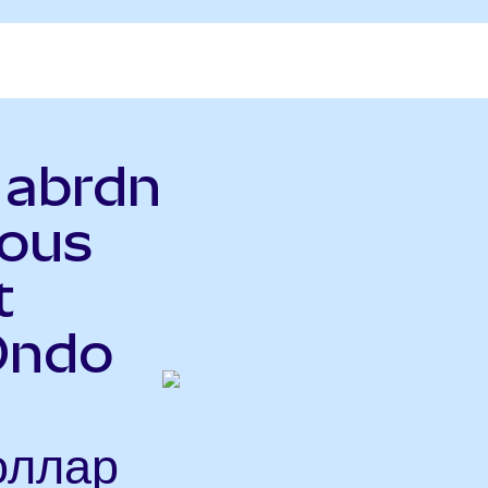
ь abrdn
ious
t
Ondo
оллар