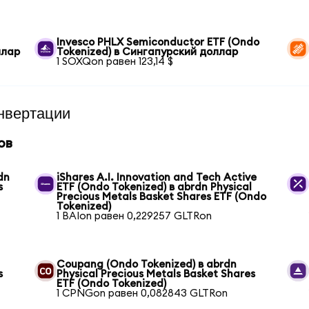
Invesco PHLX Semiconductor ETF (Ondo
ллар
Tokenized) в Сингапурский доллар
1 SOXQon равен 123,14 $
нвертации
ов
dn
iShares A.I. Innovation and Tech Active
s
ETF (Ondo Tokenized) в abrdn Physical
Precious Metals Basket Shares ETF (Ondo
Tokenized)
1 BAIon равен 0,229257 GLTRon
Coupang (Ondo Tokenized) в abrdn
s
Physical Precious Metals Basket Shares
ETF (Ondo Tokenized)
1 CPNGon равен 0,082843 GLTRon