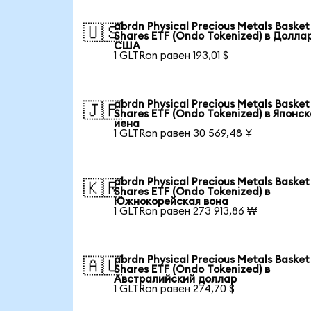
abrdn Physical Precious Metals Basket
🇺🇸
Shares ETF (Ondo Tokenized) в Долла
США
1 GLTRon равен 193,01 $
abrdn Physical Precious Metals Basket
🇯🇵
Shares ETF (Ondo Tokenized) в Японс
иена
1 GLTRon равен 30 569,48 ¥
abrdn Physical Precious Metals Basket
🇰🇷
Shares ETF (Ondo Tokenized) в
Южнокорейская вона
1 GLTRon равен 273 913,86 ₩
abrdn Physical Precious Metals Basket
🇦🇺
Shares ETF (Ondo Tokenized) в
Австралийский доллар
1 GLTRon равен 274,70 $