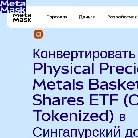
Торговля
Деньги
Разработчик
Конвертироват
Physical Prec
Metals Baske
Shares ETF (
Tokenized) в
Сингапурский д