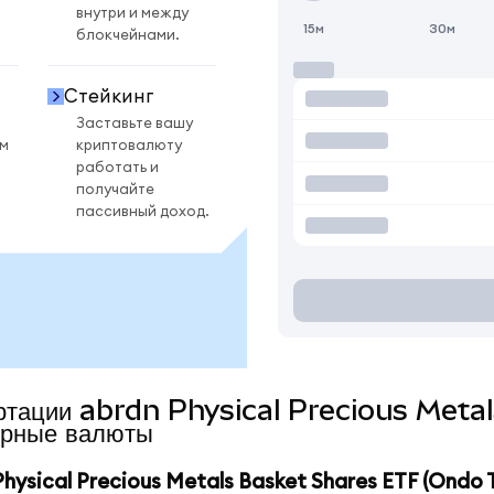
внутри и между
15м
30м
блокчейнами.
Стейкинг
Заставьте вашу
ом
криптовалюту
работать и
получайте
пассивный доход.
вертации abrdn Physical Precious Met
рные валюты
ysical Precious Metals Basket Shares ETF (Ondo 