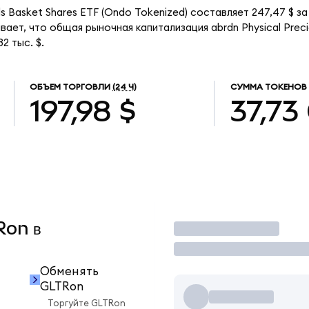
ls Basket Shares ETF (Ondo Tokenized) составляет 247,47 $ з
ает, что общая рыночная капитализация abrdn Physical Preci
2 тыс. $.
ОБЪЕМ ТОРГОВЛИ
(24 Ч)
СУММА ТОКЕНОВ 
197,98 $
37,73
Ron в
Торговать
Обменять
GLTRon
Торгуйте GLTRon