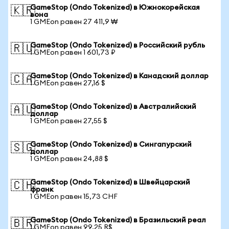
GameStop (Ondo Tokenized) в Южнокорейская
🇰🇷
вона
1 GMEon равен 27 411,9 ₩
GameStop (Ondo Tokenized) в Российский рубль
🇷🇺
1 GMEon равен 1 601,73 ₽
GameStop (Ondo Tokenized) в Канадский доллар
🇨🇦
1 GMEon равен 27,16 $
GameStop (Ondo Tokenized) в Австралийский
🇦🇺
доллар
1 GMEon равен 27,55 $
GameStop (Ondo Tokenized) в Сингапурский
🇸🇬
доллар
1 GMEon равен 24,88 $
GameStop (Ondo Tokenized) в Швейцарский
🇨🇭
франк
1 GMEon равен 15,73 CHF
GameStop (Ondo Tokenized) в Бразильский реал
🇧🇷
1 GMEon равен 99,25 R$