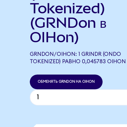
Tokenized)
(GRNDon в
OIHon)
GRNDON/OIHON: 1 GRINDR (ONDO
TOKENIZED) РАВНО 0,045783 OIHON
ОБМЕНЯТЬ GRNDON НА OIHON