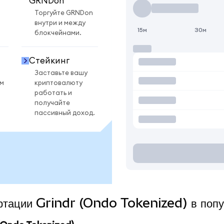
GRNDon
Торгуйте GRNDon
внутри и между
15м
30м
блокчейнами.
Стейкинг
Заставьте вашу
ом
криптовалюту
работать и
получайте
пассивный доход.
ертации Grindr (Ondo Tokenized) в поп