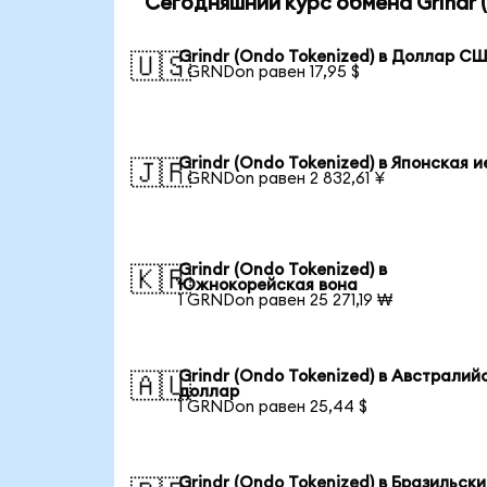
Сегодняшний курс обмена Grindr (
Grindr (Ondo Tokenized) в Доллар С
🇺🇸
1 GRNDon равен 17,95 $
Grindr (Ondo Tokenized) в Японская 
🇯🇵
1 GRNDon равен 2 832,61 ¥
Grindr (Ondo Tokenized) в
🇰🇷
Южнокорейская вона
1 GRNDon равен 25 271,19 ₩
Grindr (Ondo Tokenized) в Австралий
🇦🇺
доллар
1 GRNDon равен 25,44 $
Grindr (Ondo Tokenized) в Бразильск