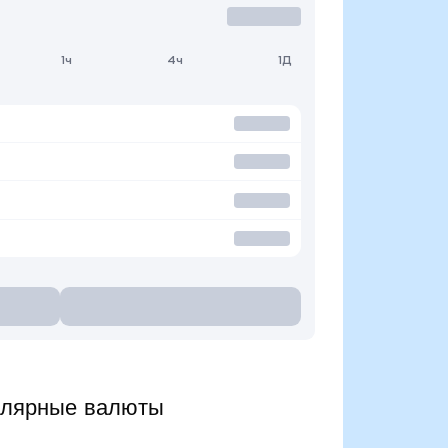
1ч
4ч
1Д
улярные валюты