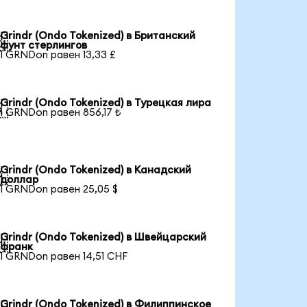
Grindr (Ondo Tokenized) в Британский

фунт стерлингов
1 GRNDon равен 13,33 £
Grindr (Ondo Tokenized) в Турецкая лира

1 GRNDon равен 856,17 ₺
Grindr (Ondo Tokenized) в Канадский

доллар
1 GRNDon равен 25,05 $
Grindr (Ondo Tokenized) в Швейцарский

франк
1 GRNDon равен 14,51 CHF
Grindr (Ondo Tokenized) в Филиппинское