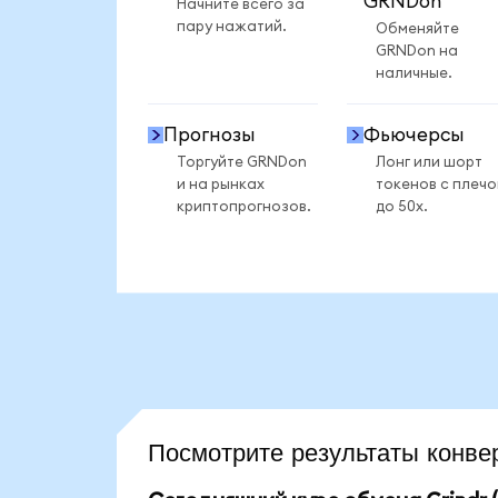
GRNDon
Начните всего за
пару нажатий.
Обменяйте
GRNDon на
наличные.
Прогнозы
Фьючерсы
Торгуйте GRNDon
Лонг или шорт
и на рынках
токенов с плеч
криптопрогнозов.
до 50x.
Посмотрите результаты конв