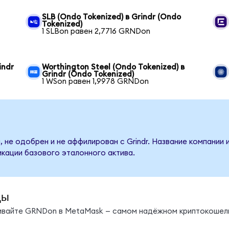
SLB (Ondo Tokenized) в Grindr (Ondo
Tokenized)
1 SLBon равен 2,7716 GRNDon
indr
Worthington Steel (Ondo Tokenized) в
Grindr (Ondo Tokenized)
1 WSon равен 1,9978 GRNDon
 не одобрен и не аффилирован с Grindr. Название компании 
кации базового эталонного актива.
ды
нивайте GRNDon в MetaMask — самом надёжном криптокошель