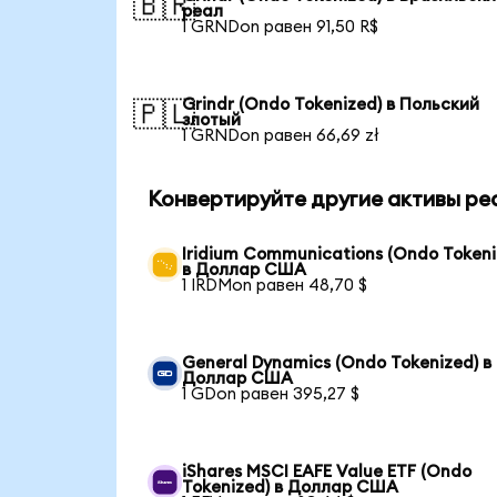
🇧🇷
реал
1 GRNDon равен 91,50 R$
Grindr (Ondo Tokenized) в Польский
🇵🇱
злотый
1 GRNDon равен 66,69 zł
Конвертируйте другие активы ре
Iridium Communications (Ondo Tokeni
в Доллар США
1 IRDMon равен 48,70 $
General Dynamics (Ondo Tokenized) в
Доллар США
1 GDon равен 395,27 $
iShares MSCI EAFE Value ETF (Ondo
Tokenized) в Доллар США