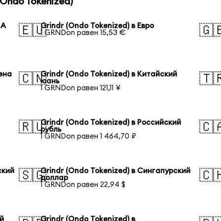
Ondo Tokenized)
ША
Grindr (Ondo Tokenized) в Евро
🇪🇺
🇬
1 GRNDon равен 15,53 €
иена
Grindr (Ondo Tokenized) в Китайский
🇨🇳
🇹
юань
1 GRNDon равен 121,11 ¥
Grindr (Ondo Tokenized) в Российский
🇷🇺
🇨
рубль
1 GRNDon равен 1 464,70 ₽
ский
Grindr (Ondo Tokenized) в Сингапурский
🇸🇬
🇨
доллар
1 GRNDon равен 22,94 $
ий
Grindr (Ondo Tokenized) в