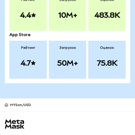
4.4
10M+
483.8K
App Store
Рейтинг
Загрузок
Оценок
4.7
50M+
75.8K
HYSon/USD
Нижний колонтитул сайта MetaMask