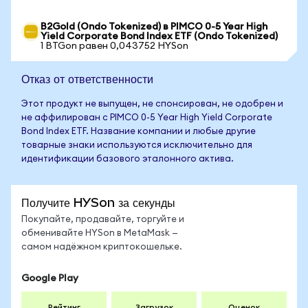
B2Gold (Ondo Tokenized) в PIMCO 0-5 Year High
Yield Corporate Bond Index ETF (Ondo Tokenized)
1 BTGon равен 0,043752 HYSon
Отказ от ответственности
Этот продукт не выпущен, не спонсирован, не одобрен и
не аффилирован с PIMCO 0-5 Year High Yield Corporate
Bond Index ETF. Название компании и любые другие
товарные знаки используются исключительно для
идентификации базового эталонного актива.
Получите HYSon за секунды
Покупайте, продавайте, торгуйте и
обменивайте HYSon в MetaMask —
самом надёжном криптокошельке.
Google Play
Рейтинг
Загрузок
Оценок