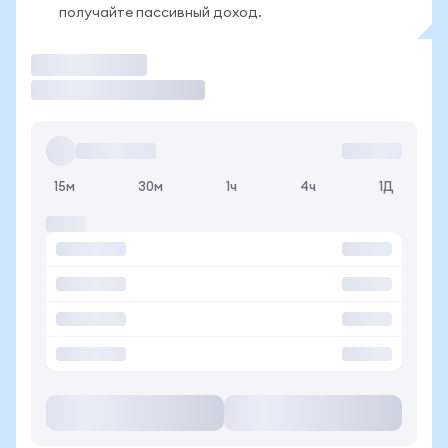
получайте пассивный доход.
Торговать
15м
30м
1ч
4ч
1Д