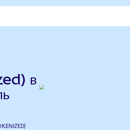
ed) в
ль
KENIZED)