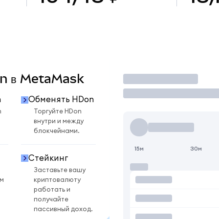
Don в MetaMask
Торговать
n
Обменять HDon
n
Торгуйте HDon
внутри и между
блокчейнами.
15м
30м
Стейкинг
Заставьте вашу
ом
криптовалюту
работать и
получайте
пассивный доход.