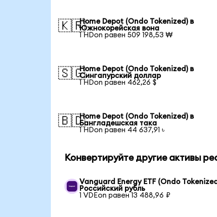
Home Depot (Ondo Tokenized) в
🇰🇷
Южнокорейская вона
1 HDon равен 509 198,53 ₩
Home Depot (Ondo Tokenized) в
🇸🇬
Сингапурский доллар
1 HDon равен 462,26 $
Home Depot (Ondo Tokenized) в
🇧🇩
Бангладешская така
1 HDon равен 44 637,91 ৳
Конвертируйте другие активы ре
Vanguard Energy ETF (Ondo Tokenized
Российский рубль
1 VDEon равен 13 488,96 ₽