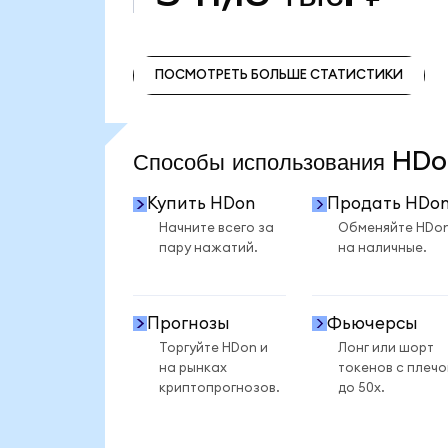
ПОСМОТРЕТЬ БОЛЬШЕ СТАТИСТИКИ
ПОСМОТРЕТЬ БОЛЬШЕ СТАТИСТИКИ
Способы использования H
Купить HDon
Продать HDo
Начните всего за
Обменяйте HDo
пару нажатий.
на наличные.
Прогнозы
Фьючерсы
Торгуйте HDon и
Лонг или шорт
на рынках
токенов с плеч
криптопрогнозов.
до 50x.