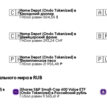
Home Depot (Ondo Tokenized) в
🇨🇦
🇦
Канадский доллар
1 HDon равен 504,55 $
Home Depot (Ondo Tokenized) в
🇨🇭
🇧
Швейцарский франк
1 HDon равен 292,24 CHF
Home Depot (Ondo Tokenized) в
🇵🇭
🇵
Филиппинское песо
1 HDon равен 21 955,48 ₱
ального мира в RUB
) в
iShares S&P Small-Cap 600 Value ETF
(Ondo Tokenized) в Российский рубль
1 IJSon равен 11 565,61 ₽