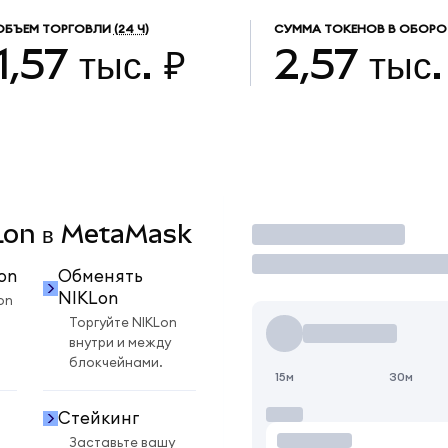
ОБЪЕМ ТОРГОВЛИ
(24 Ч)
СУММА ТОКЕНОВ В ОБОРО
1,57 тыс. ₽
2,57 тыс.
KLon в MetaMask
Торговать
on
Обменять
NIKLon
on
Торгуйте NIKLon
внутри и между
блокчейнами.
15м
30м
Стейкинг
Заставьте вашу