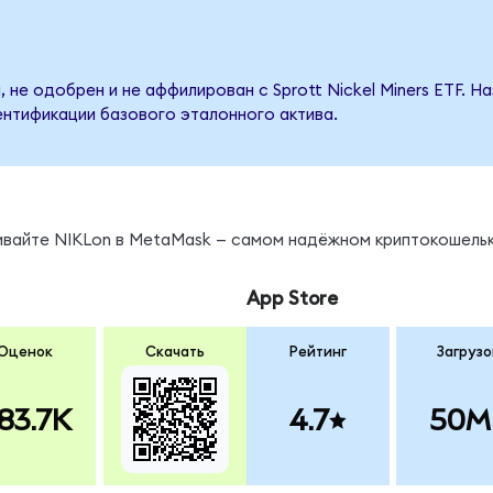
 не одобрен и не аффилирован с Sprott Nickel Miners ETF. 
ентификации базового эталонного актива.
ы
нивайте NIKLon в MetaMask — самом надёжном криптокошельк
App Store
Оценок
Скачать
Рейтинг
Загрузо
83.7K
4.7
50M