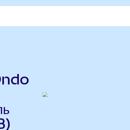
Ondo
ль
B)