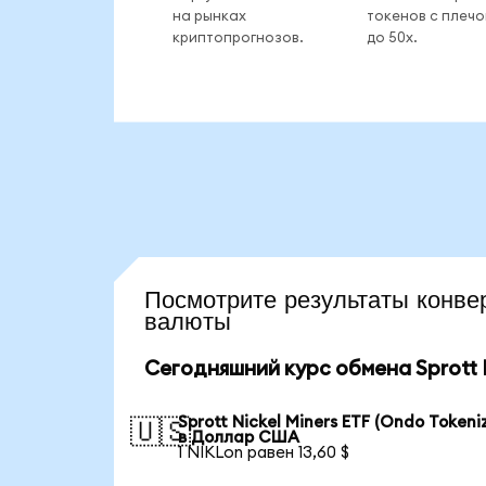
на рынках
токенов с плеч
криптопрогнозов.
до 50x.
Посмотрите результаты кон
валюты
Сегодняшний курс обмена Sprott N
Sprott Nickel Miners ETF (Ondo Tokeni
🇺🇸
в Доллар США
1 NIKLon равен 13,60 $