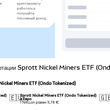
ом
криптовалюту
работать и
получайте
пассивный доход.
вертации Sprott Nickel Miners ETF (On
ickel Miners ETF (Ondo Tokenized)
zed)
Sprott Nickel Miners ETF (Ondo Tokenized)
🇪🇺
🇬
в Евро
1 NIKLon равен 11,78 €