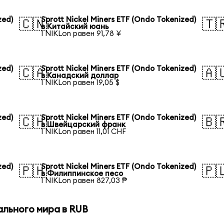
zed)
Sprott Nickel Miners ETF (Ondo Tokenized)
🇨🇳
🇹
в Китайский юань
1 NIKLon равен 91,78 ¥
zed)
Sprott Nickel Miners ETF (Ondo Tokenized)
🇨🇦
🇦
в Канадский доллар
1 NIKLon равен 19,05 $
zed)
Sprott Nickel Miners ETF (Ondo Tokenized)
🇨🇭
🇧
в Швейцарский франк
1 NIKLon равен 11,01 CHF
zed)
Sprott Nickel Miners ETF (Ondo Tokenized)
🇵🇭
🇵
в Филиппинское песо
1 NIKLon равен 827,03 ₱
ального мира в RUB