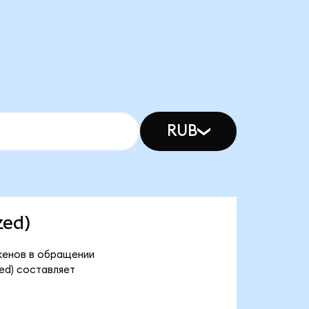
RUB
zed)
окенов в обращении
zed) составляет