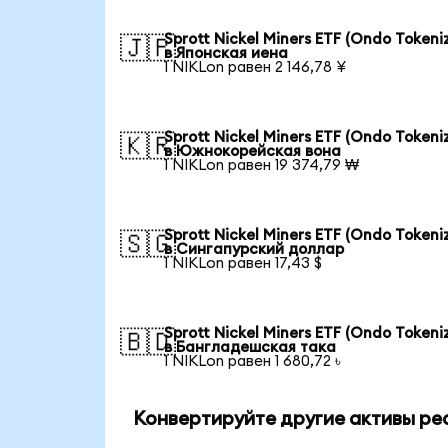
Sprott Nickel Miners ETF (Ondo Tokeni
🇯🇵
в Японская иена
1 NIKLon равен 2 146,78 ¥
Sprott Nickel Miners ETF (Ondo Tokeni
🇰🇷
в Южнокорейская вона
1 NIKLon равен 19 374,79 ₩
Sprott Nickel Miners ETF (Ondo Tokeni
🇸🇬
в Сингапурский доллар
1 NIKLon равен 17,43 $
Sprott Nickel Miners ETF (Ondo Tokeni
🇧🇩
в Бангладешская така
1 NIKLon равен 1 680,72 ৳
Конвертируйте другие активы ре