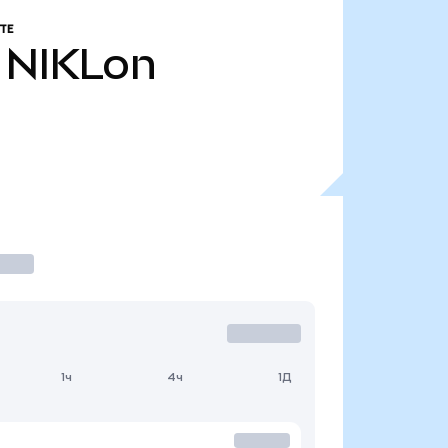
ТЕ
NIKLon
1ч
4ч
1Д