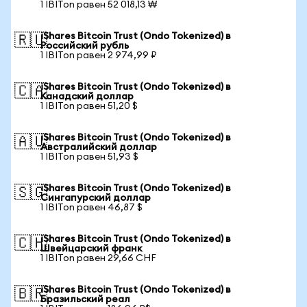
1 IBITon равен 52 018,13 ₩
iShares Bitcoin Trust (Ondo Tokenized) в
🇷🇺
Российский рубль
1 IBITon равен 2 974,99 ₽
iShares Bitcoin Trust (Ondo Tokenized) в
🇨🇦
Канадский доллар
1 IBITon равен 51,20 $
iShares Bitcoin Trust (Ondo Tokenized) в
🇦🇺
Австралийский доллар
1 IBITon равен 51,93 $
iShares Bitcoin Trust (Ondo Tokenized) в
🇸🇬
Сингапурский доллар
1 IBITon равен 46,87 $
iShares Bitcoin Trust (Ondo Tokenized) в
🇨🇭
Швейцарский франк
1 IBITon равен 29,66 CHF
iShares Bitcoin Trust (Ondo Tokenized) в
🇧🇷
Бразильский реал