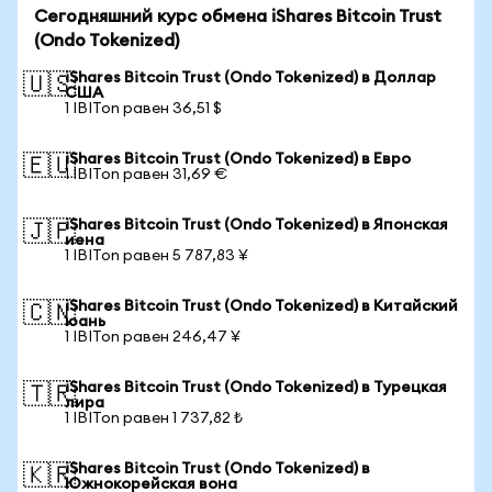
Сегодняшний курс обмена iShares Bitcoin Trust
(Ondo Tokenized)
iShares Bitcoin Trust (Ondo Tokenized) в Доллар
🇺🇸
США
1 IBITon равен 36,51 $
iShares Bitcoin Trust (Ondo Tokenized) в Евро
🇪🇺
1 IBITon равен 31,69 €
iShares Bitcoin Trust (Ondo Tokenized) в Японская
🇯🇵
иена
1 IBITon равен 5 787,83 ¥
iShares Bitcoin Trust (Ondo Tokenized) в Китайский
🇨🇳
юань
1 IBITon равен 246,47 ¥
iShares Bitcoin Trust (Ondo Tokenized) в Турецкая
🇹🇷
лира
1 IBITon равен 1 737,82 ₺
iShares Bitcoin Trust (Ondo Tokenized) в
🇰🇷
Южнокорейская вона