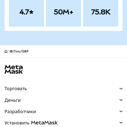
4.7
50M+
75.8K
IBITon/GBP
Нижний колонтитул сайта MetaMask
Торговать
Торговля
Деньги
Swaps
Покупайте
Разработчики
Прогнозы
НОВИНКА
Карта
Документация для разработчиков
Установить MetaMask
Перпы
НОВИНКА
mUSD
НОВИНКА