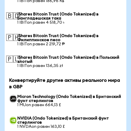
1 IBITon равен 186,96 R$
iShares Bitcoin Trust (Ondo Tokenized) в
🇧🇩
Бангладешская така
1 IBITon равен 4 518,70 ৳
iShares Bitcoin Trust (Ondo Tokenized) в
🇵🇭
Филиппинское песо
1 IBITon равен 2 219,72 ₱
iShares Bitcoin Trust (Ondo Tokenized) в Польский
🇵🇱
злотый
1 IBITon равен 136,35 zł
Конвертируйте другие активы реального мира
в GBP
Micron Technology (Ondo Tokenized) в Британский
фунт стерлингов
1 MUon равен 664,13 £
NVIDIA (Ondo Tokenized) в Британский фунт
стерлингов
1 NVDAon равен 163,10 £