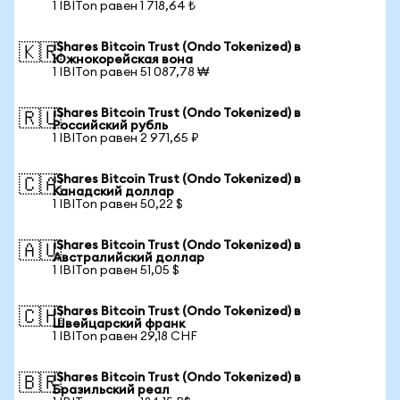
1 IBITon равен 1 718,64 ₺
iShares Bitcoin Trust (Ondo Tokenized) в
🇰🇷
Южнокорейская вона
1 IBITon равен 51 087,78 ₩
iShares Bitcoin Trust (Ondo Tokenized) в
🇷🇺
Российский рубль
1 IBITon равен 2 971,65 ₽
iShares Bitcoin Trust (Ondo Tokenized) в
🇨🇦
Канадский доллар
1 IBITon равен 50,22 $
iShares Bitcoin Trust (Ondo Tokenized) в
🇦🇺
Австралийский доллар
1 IBITon равен 51,05 $
iShares Bitcoin Trust (Ondo Tokenized) в
🇨🇭
Швейцарский франк
1 IBITon равен 29,18 CHF
iShares Bitcoin Trust (Ondo Tokenized) в
🇧🇷
Бразильский реал