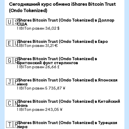
Сегодняшний курс обмена iShares Bitcoin Trust
(Ondo Tokenized)
iShares Bitcoin Trust (Ondo Tokenized) в Доллар
🇺🇸
США
1 IBITon равен 36,02 $
iShares Bitcoin Trust (Ondo Tokenized) в Евро
🇪🇺
1 IBITon равен 31,21 €
iShares Bitcoin Trust (Ondo Tokenized) в
🇬🇧
Британский фунт стерлингов
1 IBITon равен 26,66 £
iShares Bitcoin Trust (Ondo Tokenized) в Японская
🇯🇵
иена
1 IBITon равен 5 735,87 ¥
iShares Bitcoin Trust (Ondo Tokenized) в Китайский
🇨🇳
юань
1 IBITon равен 243,05 ¥
iShares Bitcoin Trust (Ondo Tokenized) в Турецкая
🇹🇷
лира