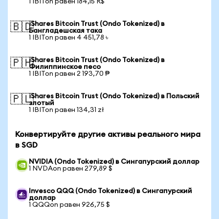
1 IBITon равен 184,15 R$
iShares Bitcoin Trust (Ondo Tokenized) в
🇧🇩
Бангладешская така
1 IBITon равен 4 451,78 ৳
iShares Bitcoin Trust (Ondo Tokenized) в
🇵🇭
Филиппинское песо
1 IBITon равен 2 193,70 ₱
iShares Bitcoin Trust (Ondo Tokenized) в Польский
🇵🇱
злотый
1 IBITon равен 134,31 zł
Конвертируйте другие активы реального мира
в SGD
NVIDIA (Ondo Tokenized) в Сингапурский доллар
1 NVDAon равен 279,89 $
Invesco QQQ (Ondo Tokenized) в Сингапурский
доллар
1 QQQon равен 926,75 $