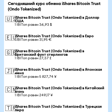
Сегодняшний курс обмена iShares Bitcoin Trust
(Ondo Tokenized)
iShares Bitcoin Trust (Ondo Tokenized) в Доллар
🇺🇸
США
1 IBITon равен 36,93 $
iShares Bitcoin Trust (Ondo Tokenized) в Евро
🇪🇺
1 IBITon равен 31,95 €
iShares Bitcoin Trust (Ondo Tokenized) в
🇬🇧
Британский фунт стерлингов
1 IBITon равен 27,37 £
iShares Bitcoin Trust (Ondo Tokenized) в Японская
🇯🇵
иена
1 IBITon равен 5 827,74 ¥
iShares Bitcoin Trust (Ondo Tokenized) в Китайский
🇨🇳
юань
1 IBITon равен 249,17 ¥
iShares Bitcoin Trust (Ondo Tokenized) в Турецкая
🇹🇷
лира