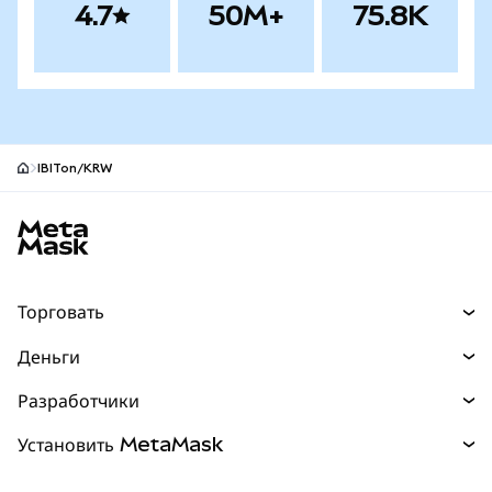
4.7
50M+
75.8K
IBITon/KRW
Нижний колонтитул сайта MetaMask
Торговать
Торговля
Деньги
Swaps
Покупайте
Разработчики
Прогнозы
НОВИНКА
Карта
Документация для разработчиков
Установить MetaMask
Перпы
НОВИНКА
mUSD
НОВИНКА
Инфопанель
Защита транзакций