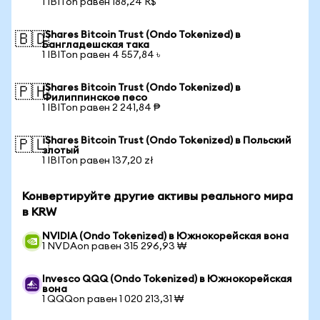
1 IBITon равен 188,24 R$
iShares Bitcoin Trust (Ondo Tokenized) в
🇧🇩
Бангладешская така
1 IBITon равен 4 557,84 ৳
iShares Bitcoin Trust (Ondo Tokenized) в
🇵🇭
Филиппинское песо
1 IBITon равен 2 241,84 ₱
iShares Bitcoin Trust (Ondo Tokenized) в Польский
🇵🇱
злотый
1 IBITon равен 137,20 zł
Конвертируйте другие активы реального мира
в KRW
NVIDIA (Ondo Tokenized) в Южнокорейская вона
1 NVDAon равен 315 296,93 ₩
Invesco QQQ (Ondo Tokenized) в Южнокорейская
вона
1 QQQon равен 1 020 213,31 ₩