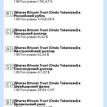
1 IBITon равен 1 761,47 ₺
iShares Bitcoin Trust (Ondo Tokenized) в
🇷🇺
Российский рубль
1 IBITon равен 3 038,08 ₽
iShares Bitcoin Trust (Ondo Tokenized) в
🇨🇦
Канадский доллар
1 IBITon равен 51,52 $
iShares Bitcoin Trust (Ondo Tokenized) в
🇦🇺
Австралийский доллар
1 IBITon равен 52,26 $
iShares Bitcoin Trust (Ondo Tokenized) в
🇸🇬
Сингапурский доллар
1 IBITon равен 47,20 $
iShares Bitcoin Trust (Ondo Tokenized) в
🇨🇭
Швейцарский франк
1 IBITon равен 29,84 CHF
iShares Bitcoin Trust (Ondo Tokenized) в
🇧🇷
Бразильский реал