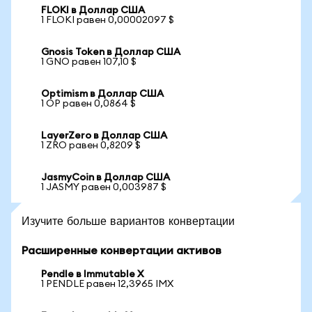
FLOKI в Доллар США
1 FLOKI равен 0,00002097 $
Gnosis Token в Доллар США
1 GNO равен 107,10 $
Optimism в Доллар США
1 OP равен 0,0864 $
LayerZero в Доллар США
1 ZRO равен 0,8209 $
JasmyCoin в Доллар США
1 JASMY равен 0,003987 $
Изучите больше вариантов конвертации
Расширенные конвертации активов
Pendle в Immutable X
1 PENDLE равен 12,3965 IMX