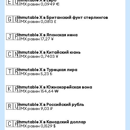
Immutable X в Евро
🇪🇺
1 IMX равен 0,0949 €
Immutable X в Британский фунт стерлингов
🇬🇧
1 IMX равен 0,0813 £
Immutable X в Японская иена
🇯🇵
1 IMX равен 17,27 ¥
Immutable X в Китайский юань
🇨🇳
1 IMX равен 0,7403 ¥
Immutable X в Турецкая лира
🇹🇷
1 IMX равен 5,23 ₺
Immutable X в Южнокорейская вона
🇰🇷
1 IMX равен 154,64 ₩
Immutable X в Российский рубль
🇷🇺
1 IMX равен 9,03 ₽
Immutable X в Канадский доллар
🇨🇦
1 IMX равен 0,1529 $