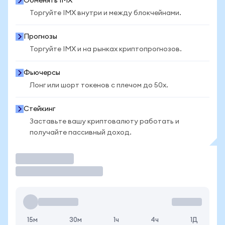
Обменять IMX
Торгуйте IMX внутри и между блокчейнами.
Прогнозы
Торгуйте IMX и на рынках криптопрогнозов.
Фьючерсы
Лонг или шорт токенов с плечом до 50x.
Стейкинг
Заставьте вашу криптовалюту работать и
получайте пассивный доход.
Торговать
15м
30м
1ч
4ч
1Д