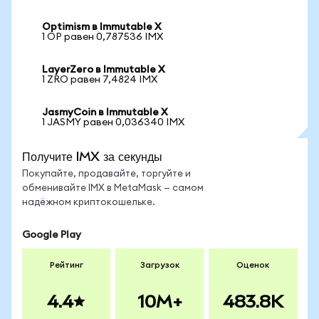
Optimism в Immutable X
1 OP равен 0,787536 IMX
LayerZero в Immutable X
1 ZRO равен 7,4824 IMX
JasmyCoin в Immutable X
1 JASMY равен 0,036340 IMX
Получите IMX за секунды
Покупайте, продавайте, торгуйте и
обменивайте IMX в MetaMask — самом
надёжном криптокошельке.
Google Play
Рейтинг
Загрузок
Оценок
4.4
10M+
483.8K