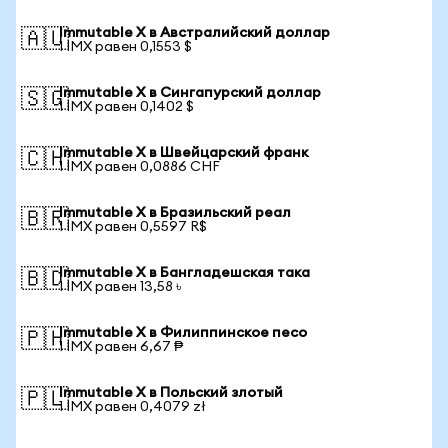
Immutable X в Австралийский доллар
🇦🇺
1 IMX равен 0,1553 $
Immutable X в Сингапурский доллар
🇸🇬
1 IMX равен 0,1402 $
Immutable X в Швейцарский франк
🇨🇭
1 IMX равен 0,0886 CHF
Immutable X в Бразильский реал
🇧🇷
1 IMX равен 0,5597 R$
Immutable X в Бангладешская така
🇧🇩
1 IMX равен 13,58 ৳
Immutable X в Филиппинское песо
🇵🇭
1 IMX равен 6,67 ₱
Immutable X в Польский злотый
🇵🇱
1 IMX равен 0,4079 zł