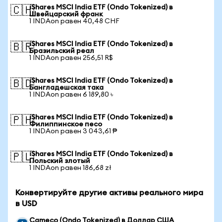
iShares MSCI India ETF (Ondo Tokenized) в
🇨🇭
Швейцарский франк
1 INDAon равен 40,48 CHF
iShares MSCI India ETF (Ondo Tokenized) в
🇧🇷
Бразильский реал
1 INDAon равен 256,51 R$
iShares MSCI India ETF (Ondo Tokenized) в
🇧🇩
Бангладешская така
1 INDAon равен 6 189,80 ৳
iShares MSCI India ETF (Ondo Tokenized) в
🇵🇭
Филиппинское песо
1 INDAon равен 3 043,61 ₱
iShares MSCI India ETF (Ondo Tokenized) в
🇵🇱
Польский злотый
1 INDAon равен 186,68 zł
Конвертируйте другие активы реального мира
в USD
Cameco (Ondo Tokenized) в Доллар США