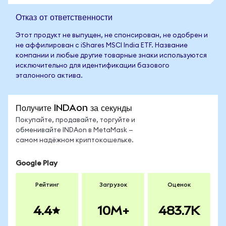
Отказ от ответственности
Этот продукт не выпущен, не спонсирован, не одобрен и
не аффилирован с iShares MSCI India ETF. Название
компании и любые другие товарные знаки используются
исключительно для идентификации базового
эталонного актива.
Получите INDAon за секунды
Покупайте, продавайте, торгуйте и
обменивайте INDAon в MetaMask —
самом надёжном криптокошельке.
Google Play
Рейтинг
Загрузок
Оценок
4.4
10M+
483.7K