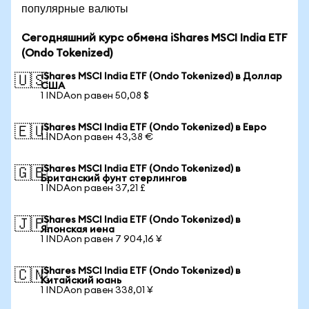
популярные валюты
Сегодняшний курс обмена iShares MSCI India ETF
(Ondo Tokenized)
iShares MSCI India ETF (Ondo Tokenized) в Доллар
🇺🇸
США
1 INDAon равен 50,08 $
iShares MSCI India ETF (Ondo Tokenized) в Евро
🇪🇺
1 INDAon равен 43,38 €
iShares MSCI India ETF (Ondo Tokenized) в
🇬🇧
Британский фунт стерлингов
1 INDAon равен 37,21 £
iShares MSCI India ETF (Ondo Tokenized) в
🇯🇵
Японская иена
1 INDAon равен 7 904,16 ¥
iShares MSCI India ETF (Ondo Tokenized) в
🇨🇳
Китайский юань
1 INDAon равен 338,01 ¥