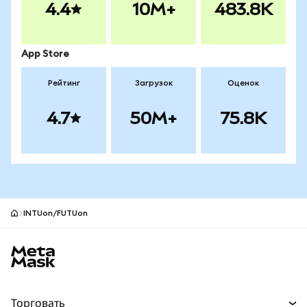
4.4
10M+
483.8K
App Store
Рейтинг
Загрузок
Оценок
4.7
50M+
75.8K
INTUon/FUTUon
Нижний колонтитул сайта MetaMask
Торговать