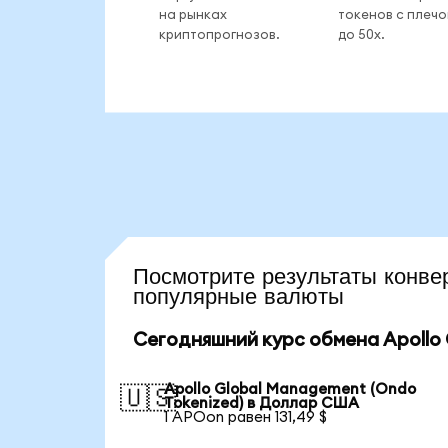
на рынках
токенов с плеч
криптопрогнозов.
до 50x.
Посмотрите результаты кон
популярные валюты
Сегодняшний курс обмена Apollo 
Apollo Global Management (Ondo
🇺🇸
Tokenized) в Доллар США
1 APOon равен 131,49 $