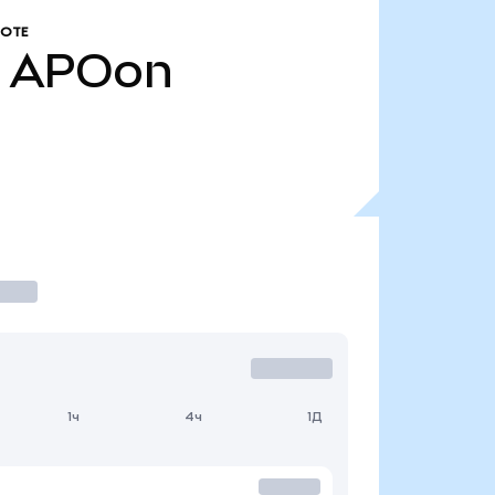
РОТЕ
APOon
1ч
4ч
1Д