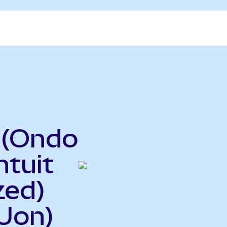
(Ondo
ntuit
zed)
Uon)