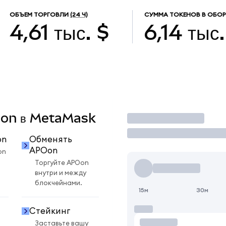
ОБЪЕМ ТОРГОВЛИ
(24 Ч)
СУММА ТОКЕНОВ В ОБО
4,61 тыс. $
6,14 тыс.
POon в MetaMask
Торговать
on
Обменять
APOon
on
Торгуйте APOon
внутри и между
блокчейнами.
15м
30м
Стейкинг
Заставьте вашу