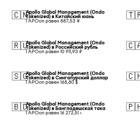
Apollo Global Management (Ondo
🇨🇳
🇹
Tokenized) в Китайский юань
1 APOon равен 887,53 ¥
Apollo Global Management (Ondo
🇷🇺
🇨
Tokenized) в Российский рубль
1 APOon равен 10 911,93 ₽
Apollo Global Management (Ondo
🇸🇬
🇨
Tokenized) в Сингапурский доллар
1 APOon равен 168,80 $
Apollo Global Management (Ondo
🇧🇩
🇵
Tokenized) в Бангладешская така
1 APOon равен 16 272,51 ৳