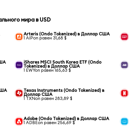
ального мира в USD
А
Arteris (Ondo Tokenized) в Доллар США
1 AIPon равен 31,68 $
США
iShares MSCI South Korea ETF (Ondo
Tokenized) в Доллар США
1 EWYon равен 165,63 $
США
Texas Instruments (Ondo Tokenized) в
Доллар США
1 TXNon равен 283,89 $
Adobe (Ondo Tokenized) в Доллар США
1 ADBEon равен 256,69 $