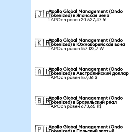
Apollo Global Management (Ondo
🇯🇵
Tokenized) в Японская иена
1 APOon равен 20 837,47 ¥
Apollo Global Management (Ondo
🇰🇷
Tokenized) в Южнокорейская вона
1 APOon равен 187 122,7 ₩
Apollo Global Management (Ondo
🇦🇺
Tokenized) в Австралийский доллар
1 APOon равен 187,06 $
Apollo Global Management (Ondo
🇧🇷
Tokenized) в Бразильский реал
1 APOon равен 673,65 R$
Apollo Global Management (Ondo
🇵🇱
Tokenized) в Польский злотый