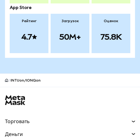
App Store
Рейтинг
Загрузок
Оценок
4.7
50M+
75.8K
INTUon/IONQon
Нижний колонтитул сайта MetaMask
Торговать
Торговля
Деньги
Swaps