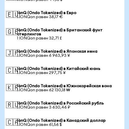
IonQ (Ondo Tokenized) в Евро
🇪🇺
1 IONQon равен 38,17 €
IonQ (Ondo Tokenized) в Британский фунт
🇬🇧
стерлингов
1 IONQon равен 32,71 £
IonQ (Ondo Tokenized) в Японская иена
🇯🇵
1 IONQon равен 6 963,93 ¥
IonQ (Ondo Tokenized) в Китайский юань
🇨🇳
1 IONQon равен 297,75 ¥
IonQ (Ondo Tokenized) в Южнокорейская вона
🇰🇷
1 IONQon равен 62 130,18 ₩
IonQ (Ondo Tokenized) в Российский рубль
🇷🇺
1 IONQon равен 3 630,46 ₽
IonQ (Ondo Tokenized) в Канадский доллар
🇨🇦
1 IONQon равен 61,56 $