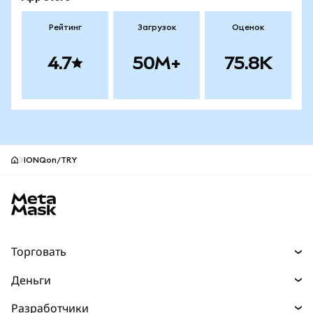
Рейтинг
Загрузок
Оценок
4.7
50M+
75.8K
IONQon/TRY
Нижний колонтитул сайта MetaMask
Торговать
Торговля
Деньги
Swaps
Покупайте
Разработчики