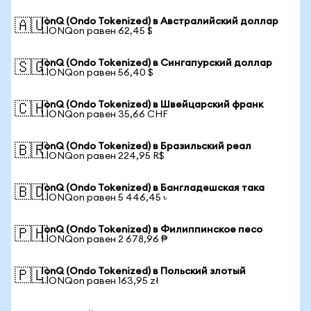
IonQ (Ondo Tokenized) в Австралийский доллар
🇦🇺
1 IONQon равен 62,45 $
IonQ (Ondo Tokenized) в Сингапурский доллар
🇸🇬
1 IONQon равен 56,40 $
IonQ (Ondo Tokenized) в Швейцарский франк
🇨🇭
1 IONQon равен 35,66 CHF
IonQ (Ondo Tokenized) в Бразильский реал
🇧🇷
1 IONQon равен 224,95 R$
IonQ (Ondo Tokenized) в Бангладешская така
🇧🇩
1 IONQon равен 5 446,45 ৳
IonQ (Ondo Tokenized) в Филиппинское песо
🇵🇭
1 IONQon равен 2 678,96 ₱
IonQ (Ondo Tokenized) в Польский злотый
🇵🇱
1 IONQon равен 163,95 zł