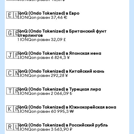
IonQ (Ondo Tokenized) в Евро
🇪🇺
1 IONQon равен 37,46 €
IonQ (Ondo Tokenized) в Британский фунт
🇬🇧
стерлингов
1 IONQon равен 32,09 £
IonQ (Ondo Tokenized) в Японская иена
🇯🇵
1 IONQon равен 6 824,3 ¥
IonQ (Ondo Tokenized) в Китайский юань
🇨🇳
1 IONQon равен 292,28 ¥
IonQ (Ondo Tokenized) в Турецкая лира
🇹🇷
1 IONQon равен 2 066,09 ₺
IonQ (Ondo Tokenized) в Южнокорейская вона
🇰🇷
1 IONQon равен 60 995,3 ₩
IonQ (Ondo Tokenized) в Российский рубль
🇷🇺
1 IONQon равен 3 563,90 ₽