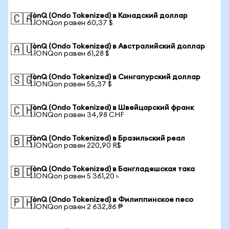
IonQ (Ondo Tokenized) в Канадский доллар
🇨🇦
1 IONQon равен 60,37 $
IonQ (Ondo Tokenized) в Австралийский доллар
🇦🇺
1 IONQon равен 61,28 $
IonQ (Ondo Tokenized) в Сингапурский доллар
🇸🇬
1 IONQon равен 55,37 $
IonQ (Ondo Tokenized) в Швейцарский франк
🇨🇭
1 IONQon равен 34,98 CHF
IonQ (Ondo Tokenized) в Бразильский реал
🇧🇷
1 IONQon равен 220,90 R$
IonQ (Ondo Tokenized) в Бангладешская така
🇧🇩
1 IONQon равен 5 361,20 ৳
IonQ (Ondo Tokenized) в Филиппинское песо
🇵🇭
1 IONQon равен 2 632,86 ₱