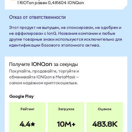
1 RIOTon равен 0,481604 IONQon
Отказ от ответственности
Этот продукт не выпущен, не спонсирован, не одобрен и
не аффилирован с IonQ. Название компании и любые
другие товарные знаки используются исключительно для
идентификации базового эталонного актива.
Получите IONQon за секунды
Покупайте, продавайте, торгуйте и
обменивайте IONQon в MetaMask —
самом надёжном криптокошельке.
Google Play
Рейтинг
Загрузок
Оценок
4.4
10M+
483.8K