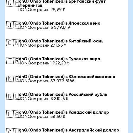
IonQ (Ondo Tokenized) в Британский фунт
🇬🇧
стерлингов
1 IONQon равен 29,99 £
IonQ (Ondo Tokenized) в Японская иена
🇯🇵
1 IONQon равен 6 379,17 ¥
IonQ (Ondo Tokenized) в Китайский юань
🇨🇳
1 IONQon равен 271,95 ¥
IonQ (Ondo Tokenized) в Турецкая лира
🇹🇷
1 IONQon равен 1 922,23 ₺
IonQ (Ondo Tokenized) в Южнокорейская вона
🇰🇷
1 IONQon равен 57 073,81 ₩
IonQ (Ondo Tokenized) в Российский рубль
🇷🇺
1 IONQon равен 3 310,15 ₽
IonQ (Ondo Tokenized) в Канадский доллар
🇨🇦
1 IONQon равен 56,50 $
IonQ (Ondo Tokenized) в Австралийский доллар
🇦🇺