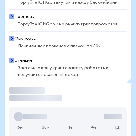
Торгуйте IONQon внутри и между блокчейнами.
Прогнозы
Торгуйте IONQon и на рынках криптопрогнозов.
Фьючерсы
Лонг или шорт токенов с плечом до 50x.
Стейкинг
Заставьте вашу криптовалюту работать и
получайте пассивный доход.
Торговать
15м
30м
1ч
4ч
1Д