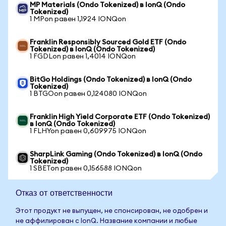
MP Materials (Ondo Tokenized) в IonQ (Ondo
Tokenized)
1 MPon равен 1,1924 IONQon
Franklin Responsibly Sourced Gold ETF (Ondo
Tokenized) в IonQ (Ondo Tokenized)
1 FGDLon равен 1,4014 IONQon
BitGo Holdings (Ondo Tokenized) в IonQ (Ondo
Tokenized)
1 BTGOon равен 0,124080 IONQon
Franklin High Yield Corporate ETF (Ondo Tokenized)
в IonQ (Ondo Tokenized)
1 FLHYon равен 0,609975 IONQon
SharpLink Gaming (Ondo Tokenized) в IonQ (Ondo
Tokenized)
1 SBETon равен 0,156588 IONQon
Отказ от ответственности
Этот продукт не выпущен, не спонсирован, не одобрен и
не аффилирован с IonQ. Название компании и любые