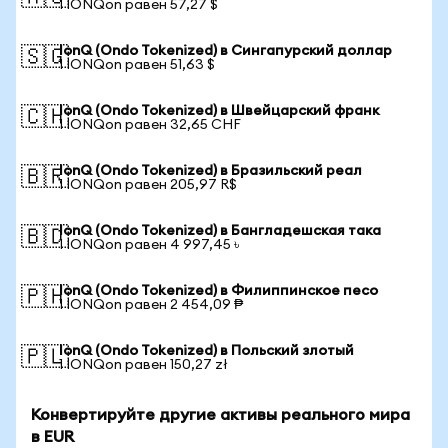
1 IONQon равен 57,27 $
IonQ (Ondo Tokenized) в Сингапурский доллар
🇸🇬
1 IONQon равен 51,63 $
IonQ (Ondo Tokenized) в Швейцарский франк
🇨🇭
1 IONQon равен 32,65 CHF
IonQ (Ondo Tokenized) в Бразильский реал
🇧🇷
1 IONQon равен 205,97 R$
IonQ (Ondo Tokenized) в Бангладешская така
🇧🇩
1 IONQon равен 4 997,45 ৳
IonQ (Ondo Tokenized) в Филиппинское песо
🇵🇭
1 IONQon равен 2 454,09 ₱
IonQ (Ondo Tokenized) в Польский злотый
🇵🇱
1 IONQon равен 150,27 zł
Конвертируйте другие активы реального мира
в EUR