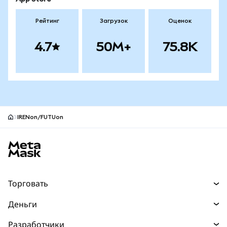
Рейтинг
Загрузок
Оценок
4.7
50M+
75.8K
IRENon/FUTUon
Нижний колонтитул сайта MetaMask
Торговать
Торговля
Деньги
Swaps
Покупайте
Разработчики