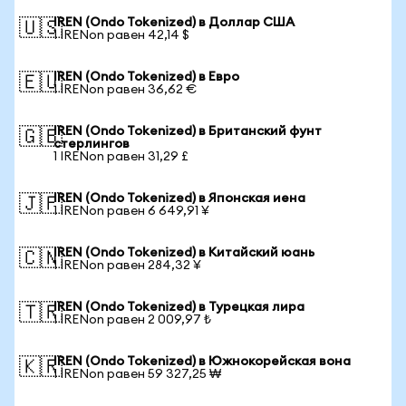
IREN (Ondo Tokenized) в Доллар США
🇺🇸
1 IRENon равен 42,14 $
IREN (Ondo Tokenized) в Евро
🇪🇺
1 IRENon равен 36,62 €
IREN (Ondo Tokenized) в Британский фунт
🇬🇧
стерлингов
1 IRENon равен 31,29 £
IREN (Ondo Tokenized) в Японская иена
🇯🇵
1 IRENon равен 6 649,91 ¥
IREN (Ondo Tokenized) в Китайский юань
🇨🇳
1 IRENon равен 284,32 ¥
IREN (Ondo Tokenized) в Турецкая лира
🇹🇷
1 IRENon равен 2 009,97 ₺
IREN (Ondo Tokenized) в Южнокорейская вона
🇰🇷
1 IRENon равен 59 327,25 ₩