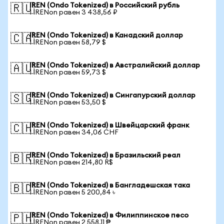
IREN (Ondo Tokenized) в Российский рубль
🇷🇺
1 IRENon равен 3 438,56 ₽
IREN (Ondo Tokenized) в Канадский доллар
🇨🇦
1 IRENon равен 58,79 $
IREN (Ondo Tokenized) в Австралийский доллар
🇦🇺
1 IRENon равен 59,73 $
IREN (Ondo Tokenized) в Сингапурский доллар
🇸🇬
1 IRENon равен 53,50 $
IREN (Ondo Tokenized) в Швейцарский франк
🇨🇭
1 IRENon равен 34,06 CHF
IREN (Ondo Tokenized) в Бразильский реал
🇧🇷
1 IRENon равен 214,80 R$
IREN (Ondo Tokenized) в Бангладешская така
🇧🇩
1 IRENon равен 5 200,84 ৳
IREN (Ondo Tokenized) в Филиппинское песо
🇵🇭
1 IRENon равен 2 558,11 ₱