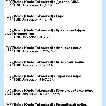
Baidu (Ondo Tokenized) в Доллар США
🇺🇸
1 BIDUon равен 108,57 $
Baidu (Ondo Tokenized) в Евро
🇪🇺
1 BIDUon равен 94,24 €
Baidu (Ondo Tokenized) в Британский фунт
🇬🇧
стерлингов
1 BIDUon равен 80,69 £
Baidu (Ondo Tokenized) в Японская иена
🇯🇵
1 BIDUon равен 17 209,71 ¥
Baidu (Ondo Tokenized) в Китайский юань
🇨🇳
1 BIDUon равен 732,86 ¥
Baidu (Ondo Tokenized) в Турецкая лира
🇹🇷
1 BIDUon равен 5 167,28 ₺
Baidu (Ondo Tokenized) в Южнокорейская вона
🇰🇷
1 BIDUon равен 154 672,36 ₩
Baidu (Ondo Tokenized) в Российский рубль