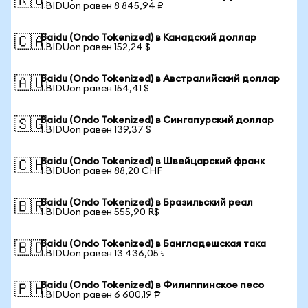
🇷🇺
1 BIDUon равен 8 845,94 ₽
Baidu (Ondo Tokenized) в Канадский доллар
🇨🇦
1 BIDUon равен 152,24 $
Baidu (Ondo Tokenized) в Австралийский доллар
🇦🇺
1 BIDUon равен 154,41 $
Baidu (Ondo Tokenized) в Сингапурский доллар
🇸🇬
1 BIDUon равен 139,37 $
Baidu (Ondo Tokenized) в Швейцарский франк
🇨🇭
1 BIDUon равен 88,20 CHF
Baidu (Ondo Tokenized) в Бразильский реал
🇧🇷
1 BIDUon равен 555,90 R$
Baidu (Ondo Tokenized) в Бангладешская така
🇧🇩
1 BIDUon равен 13 436,05 ৳
Baidu (Ondo Tokenized) в Филиппинское песо
🇵🇭
1 BIDUon равен 6 600,19 ₱