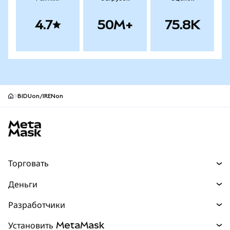
4.7
50M+
75.8K
BIDUon/IRENon
Нижний колонтитул сайта MetaMask
Торговать
Торговля
Деньги
Swaps
Покупайте
Разработчики
Прогнозы
НОВИНКА
Карта
Документация для разработчиков
Установить MetaMask
Перпы
НОВИНКА