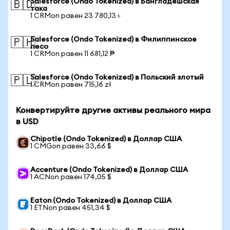
Salesforce (Ondo Tokenized) в Бангладешская
🇧🇩
така
1 CRMon равен 23 780,13 ৳
Salesforce (Ondo Tokenized) в Филиппинское
🇵🇭
песо
1 CRMon равен 11 681,12 ₱
Salesforce (Ondo Tokenized) в Польский злотый
🇵🇱
1 CRMon равен 715,16 zł
Конвертируйте другие активы реального мира
в USD
Chipotle (Ondo Tokenized) в Доллар США
1 CMGon равен 33,66 $
Accenture (Ondo Tokenized) в Доллар США
1 ACNon равен 174,05 $
Eaton (Ondo Tokenized) в Доллар США
1 ETNon равен 451,34 $