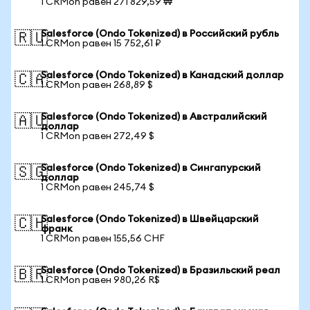
1 CRMon равен 271 829,59 ₩
Salesforce (Ondo Tokenized) в Российский рубль
🇷🇺
1 CRMon равен 15 752,61 ₽
Salesforce (Ondo Tokenized) в Канадский доллар
🇨🇦
1 CRMon равен 268,89 $
Salesforce (Ondo Tokenized) в Австралийский
🇦🇺
доллар
1 CRMon равен 272,49 $
Salesforce (Ondo Tokenized) в Сингапурский
🇸🇬
доллар
1 CRMon равен 245,74 $
Salesforce (Ondo Tokenized) в Швейцарский
🇨🇭
франк
1 CRMon равен 155,56 CHF
Salesforce (Ondo Tokenized) в Бразильский реал
🇧🇷
1 CRMon равен 980,26 R$