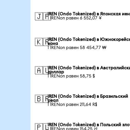
IREN (Ondo Tokenized) в Японская ие
🇯🇵
1 IRENon равен 6 552,07 ¥
IREN (Ondo Tokenized) в Южнокорейс
🇰🇷
вона
1 IRENon равен 58 454,77 ₩
IREN (Ondo Tokenized) в Австралийск
🇦🇺
доллар
1 IRENon равен 58,75 $
IREN (Ondo Tokenized) в Бразильский
🇧🇷
реал
1 IRENon равен 211,64 R$
IREN (Ondo Tokenized) в Польский зл
🇵🇱
1 IRENon равен 154,25 zł