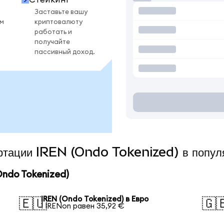
Заставьте вашу
ом
криптовалюту
работать и
получайте
пассивный доход.
ертации IREN (Ondo Tokenized) в попу
ndo Tokenized)
IREN (Ondo Tokenized) в Евро
🇪🇺
🇬
1 IRENon равен 35,92 €