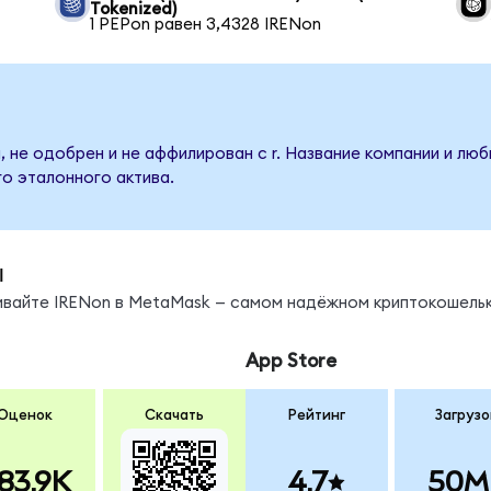
Tokenized)
1 PEPon равен 3,4328 IRENon
, не одобрен и не аффилирован с r. Название компании и лю
о эталонного актива.
ы
нивайте IRENon в MetaMask — самом надёжном криптокошельк
App Store
Оценок
Скачать
Рейтинг
Загрузо
83.9K
4.7
50M