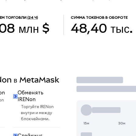
ЕМ ТОРГОВЛИ
(24 Ч)
СУММА ТОКЕНОВ В ОБОРОТЕ
,08 млн $
48,40 тыс.
ENon в MetaMask
Торговать
on
Обменять
IRENon
on
Торгуйте IRENon
внутри и между
блокчейнами.
15м
30м
Стейкинг