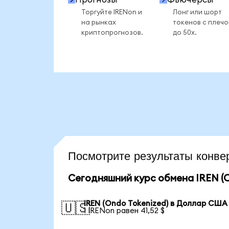
Торгуйте IRENon и
Лонг или шорт
на рынках
токенов с плеч
криптопрогнозов.
до 50x.
Посмотрите результаты конв
Сегодняшний курс обмена IREN (O
IREN (Ondo Tokenized) в Доллар США
🇺🇸
1 IRENon равен 41,52 $