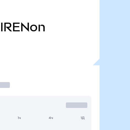
IRENon
1ч
4ч
1Д