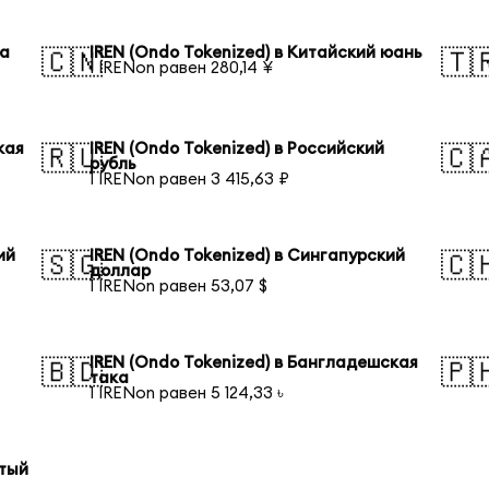
на
IREN (Ondo Tokenized) в Китайский юань
🇨🇳
🇹
1 IRENon равен 280,14 ¥
кая
IREN (Ondo Tokenized) в Российский
🇷🇺
🇨
рубль
1 IRENon равен 3 415,63 ₽
ий
IREN (Ondo Tokenized) в Сингапурский
🇸🇬
🇨
доллар
1 IRENon равен 53,07 $
IREN (Ondo Tokenized) в Бангладешская
🇧🇩
🇵
така
1 IRENon равен 5 124,33 ৳
отый