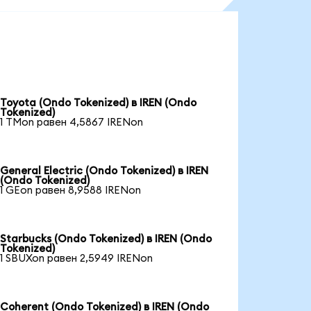
Toyota (Ondo Tokenized) в IREN (Ondo
Tokenized)
1 TMon равен 4,5867 IRENon
General Electric (Ondo Tokenized) в IREN
(Ondo Tokenized)
1 GEon равен 8,9588 IRENon
Starbucks (Ondo Tokenized) в IREN (Ondo
Tokenized)
1 SBUXon равен 2,5949 IRENon
Coherent (Ondo Tokenized) в IREN (Ondo