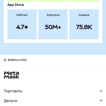
App Store
Рейтинг
Загрузок
Оценок
4.7
50M+
75.8K
BABAon/USD
Нижний колонтитул сайта MetaMask
Торговать
Торговля
Деньги
Swaps
Покупайте