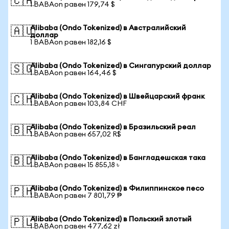
🇨🇦
1 BABAon равен 179,74 $
Alibaba (Ondo Tokenized) в Австралийский
🇦🇺
доллар
1 BABAon равен 182,16 $
Alibaba (Ondo Tokenized) в Сингапурский доллар
🇸🇬
1 BABAon равен 164,46 $
Alibaba (Ondo Tokenized) в Швейцарский франк
🇨🇭
1 BABAon равен 103,84 CHF
Alibaba (Ondo Tokenized) в Бразильский реал
🇧🇷
1 BABAon равен 657,02 R$
Alibaba (Ondo Tokenized) в Бангладешская така
🇧🇩
1 BABAon равен 15 855,18 ৳
Alibaba (Ondo Tokenized) в Филиппинское песо
🇵🇭
1 BABAon равен 7 801,79 ₱
Alibaba (Ondo Tokenized) в Польский злотый
🇵🇱
1 BABAon равен 477,62 zł