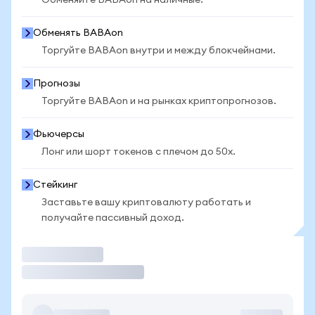
Обменяйте BABAon на наличные.
Обменять BABAon
Торгуйте BABAon внутри и между блокчейнами.
Прогнозы
Торгуйте BABAon и на рынках криптопрогнозов.
Фьючерсы
Лонг или шорт токенов с плечом до 50x.
Стейкинг
Заставьте вашу криптовалюту работать и
получайте пассивный доход.
Торговать