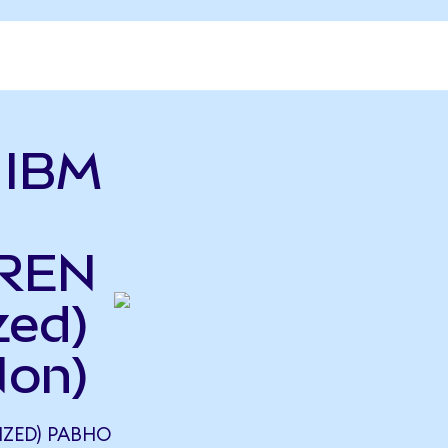
ь IBM
IREN
zed)
Non)
IZED) РАВНО