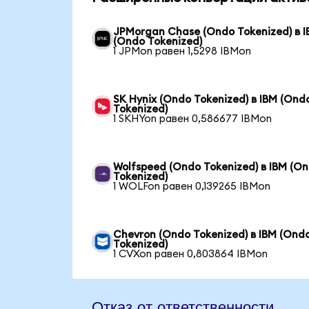
JPMorgan Chase (Ondo Tokenized) в 
(Ondo Tokenized)
1 JPMon равен 1,5298 IBMon
SK Hynix (Ondo Tokenized) в IBM (Ond
Tokenized)
1 SKHYon равен 0,586677 IBMon
Wolfspeed (Ondo Tokenized) в IBM (O
Tokenized)
1 WOLFon равен 0,139265 IBMon
Chevron (Ondo Tokenized) в IBM (Ond
Tokenized)
1 CVXon равен 0,803864 IBMon
Отказ от ответственности