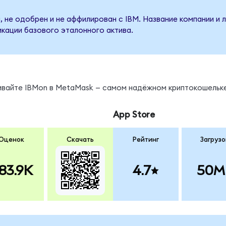
, не одобрен и не аффилирован с IBM. Название компании и 
кации базового эталонного актива.
нивайте IBMon в MetaMask — самом надёжном криптокошельке
App Store
Оценок
Скачать
Рейтинг
Загрузо
83.9K
4.7
50M