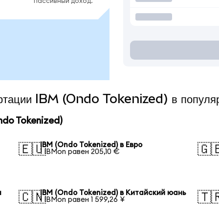
пассивный доход.
ертации IBM (Ondo Tokenized) в популя
do Tokenized)
IBM (Ondo Tokenized) в Евро
🇪🇺
🇬
1 IBMon равен 205,10 €
а
IBM (Ondo Tokenized) в Китайский юань
🇨🇳
🇹
1 IBMon равен 1 599,26 ¥