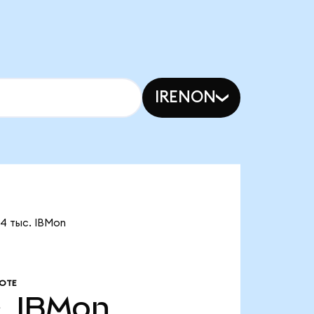
IRENON
14 тыс. IBMon
ОТЕ
.
IBMon