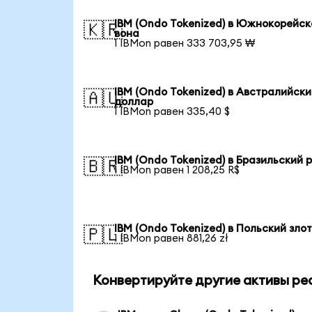
IBM (Ondo Tokenized) в Южнокорейск
🇰🇷
вона
1 IBMon равен 333 703,95 ₩
IBM (Ondo Tokenized) в Австралийск
🇦🇺
доллар
1 IBMon равен 335,40 $
IBM (Ondo Tokenized) в Бразильский 
🇧🇷
1 IBMon равен 1 208,25 R$
IBM (Ondo Tokenized) в Польский зло
🇵🇱
1 IBMon равен 881,26 zł
Конвертируйте другие активы ре