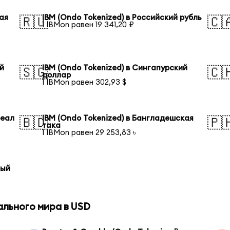
ая
IBM (Ondo Tokenized) в Российский рубль
🇷🇺
🇨
1 IBMon равен 19 341,20 ₽
ий
IBM (Ondo Tokenized) в Сингапурский
🇸🇬
🇨
доллар
1 IBMon равен 302,93 $
реал
IBM (Ondo Tokenized) в Бангладешская
🇧🇩
🇵
така
1 IBMon равен 29 253,83 ৳
тый
ального мира в USD