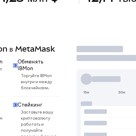
Mon в MetaMask
Торговать
n
Обменять
IBMon
n
Торгуйте IBMon
внутри и между
блокчейнами.
15м
30м
Стейкинг
Заставьте вашу
ом
криптовалюту
работать и
получайте