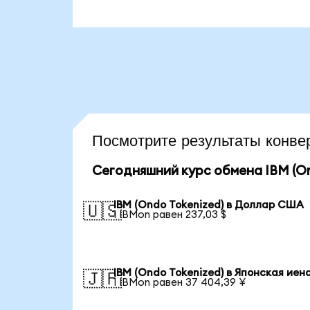
Посмотрите результаты конв
Сегодняшний курс обмена IBM (On
IBM (Ondo Tokenized) в Доллар США
🇺🇸
1 IBMon равен 237,03 $
IBM (Ondo Tokenized) в Японская иен
🇯🇵
1 IBMon равен 37 404,39 ¥