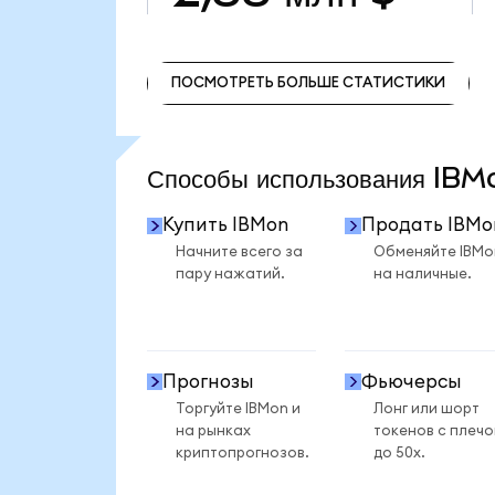
ПОСМОТРЕТЬ БОЛЬШЕ СТАТИСТИКИ
ПОСМОТРЕТЬ БОЛЬШЕ СТАТИСТИКИ
Способы использования IB
Купить IBMon
Продать IBMo
Начните всего за
Обменяйте IBMo
пару нажатий.
на наличные.
Прогнозы
Фьючерсы
Торгуйте IBMon и
Лонг или шорт
на рынках
токенов с плеч
криптопрогнозов.
до 50x.