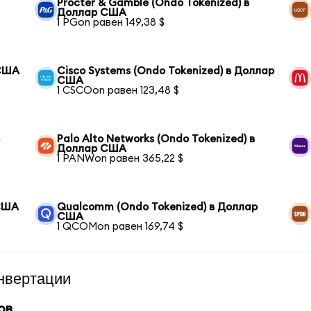
Procter & Gamble (Ondo Tokenized) в
Доллар США
1 PGon равен 149,38 $
 США
Cisco Systems (Ondo Tokenized) в Доллар
США
1 CSCOon равен 123,48 $
р
Palo Alto Networks (Ondo Tokenized) в
Доллар США
1 PANWon равен 365,22 $
 США
Qualcomm (Ondo Tokenized) в Доллар
США
1 QCOMon равен 169,74 $
нвертации
ов