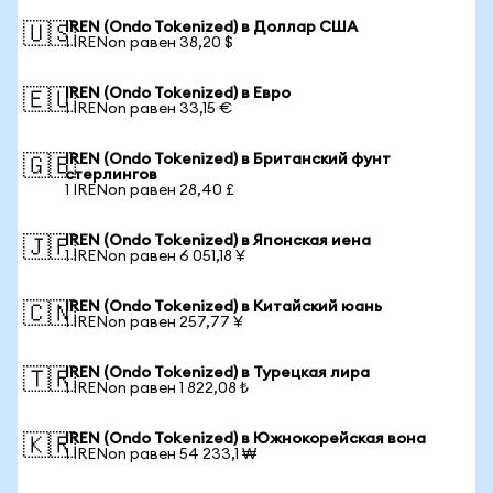
IREN (Ondo Tokenized) в Доллар США
🇺🇸
1 IRENon равен 38,20 $
IREN (Ondo Tokenized) в Евро
🇪🇺
1 IRENon равен 33,15 €
IREN (Ondo Tokenized) в Британский фунт
🇬🇧
стерлингов
1 IRENon равен 28,40 £
IREN (Ondo Tokenized) в Японская иена
🇯🇵
1 IRENon равен 6 051,18 ¥
IREN (Ondo Tokenized) в Китайский юань
🇨🇳
1 IRENon равен 257,77 ¥
IREN (Ondo Tokenized) в Турецкая лира
🇹🇷
1 IRENon равен 1 822,08 ₺
IREN (Ondo Tokenized) в Южнокорейская вона
🇰🇷
1 IRENon равен 54 233,1 ₩