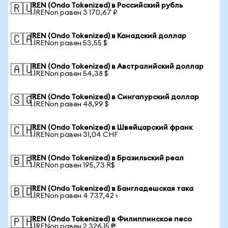
IREN (Ondo Tokenized) в Российский рубль
🇷🇺
1 IRENon равен 3 170,67 ₽
IREN (Ondo Tokenized) в Канадский доллар
🇨🇦
1 IRENon равен 53,55 $
IREN (Ondo Tokenized) в Австралийский доллар
🇦🇺
1 IRENon равен 54,38 $
IREN (Ondo Tokenized) в Сингапурский доллар
🇸🇬
1 IRENon равен 48,99 $
IREN (Ondo Tokenized) в Швейцарский франк
🇨🇭
1 IRENon равен 31,04 CHF
IREN (Ondo Tokenized) в Бразильский реал
🇧🇷
1 IRENon равен 195,73 R$
IREN (Ondo Tokenized) в Бангладешская така
🇧🇩
1 IRENon равен 4 737,42 ৳
IREN (Ondo Tokenized) в Филиппинское песо
🇵🇭
1 IRENon равен 2 326,15 ₱