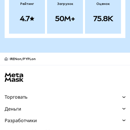
Рейтинг
Загрузок
Оценок
4.7
50M+
75.8K
IRENon/PYPLon
Нижний колонтитул сайта MetaMask
Торговать
Торговля
Деньги
Swaps
Покупайте
Разработчики
Прогнозы
НОВИНКА
Карта
Документация для разработчиков