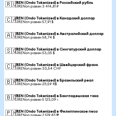
IREN (Ondo Tokenized) в Российский рубль
🇷🇺
1 IRENon равен 3 414,81 ₽
IREN (Ondo Tokenized) в Канадский доллар
🇨🇦
1 IRENon равен 57,91 $
IREN (Ondo Tokenized) в Австралийский доллар
🇦🇺
1 IRENon равен 58,74 $
IREN (Ondo Tokenized) в Сингапурский доллар
🇸🇬
1 IRENon равен 53,05 $
IREN (Ondo Tokenized) в Швейцарский франк
🇨🇭
1 IRENon равен 33,54 CHF
IREN (Ondo Tokenized) в Бразильский реал
🇧🇷
1 IRENon равен 211,59 R$
IREN (Ondo Tokenized) в Бангладешская така
🇧🇩
1 IRENon равен 5 123,09 ৳
IREN (Ondo Tokenized) в Филиппинское песо
🇵🇭
1 IRENon равен 2 519,83 ₱