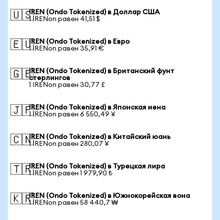
IREN (Ondo Tokenized) в Доллар США
🇺🇸
1 IRENon равен 41,51 $
IREN (Ondo Tokenized) в Евро
🇪🇺
1 IRENon равен 35,91 €
IREN (Ondo Tokenized) в Британский фунт
🇬🇧
стерлингов
1 IRENon равен 30,77 £
IREN (Ondo Tokenized) в Японская иена
🇯🇵
1 IRENon равен 6 550,49 ¥
IREN (Ondo Tokenized) в Китайский юань
🇨🇳
1 IRENon равен 280,07 ¥
IREN (Ondo Tokenized) в Турецкая лира
🇹🇷
1 IRENon равен 1 979,90 ₺
IREN (Ondo Tokenized) в Южнокорейская вона
🇰🇷
1 IRENon равен 58 440,7 ₩