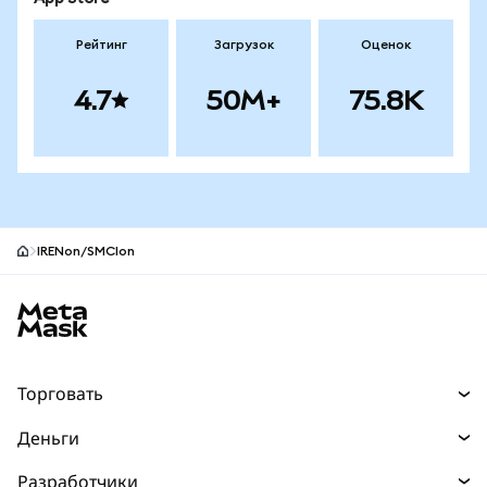
Рейтинг
Загрузок
Оценок
4.7
50M+
75.8K
IRENon/SMCIon
Нижний колонтитул сайта MetaMask
Торговать
Торговля
Деньги
Swaps
Покупайте
Разработчики