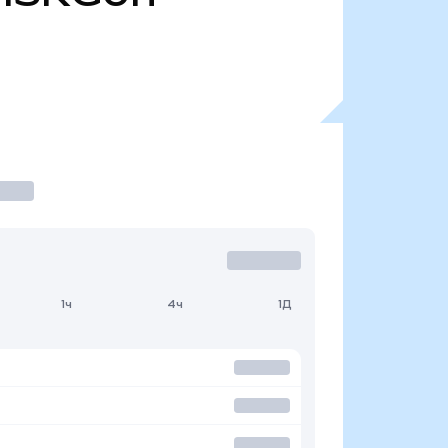
1ч
4ч
1Д