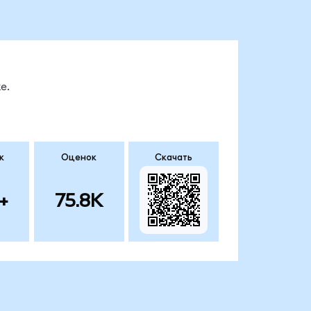
е.
к
Оценок
Скачать
+
75.8K