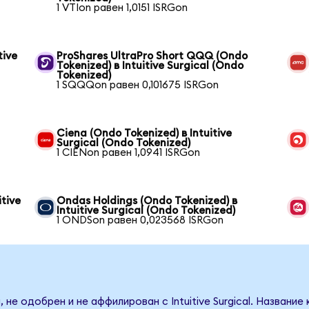
1 VTIon равен 1,0151 ISRGon
tive
ProShares UltraPro Short QQQ (Ondo
Tokenized) в Intuitive Surgical (Ondo
Tokenized)
1 SQQQon равен 0,101675 ISRGon
Ciena (Ondo Tokenized) в Intuitive
Surgical (Ondo Tokenized)
1 CIENon равен 1,0941 ISRGon
tive
Ondas Holdings (Ondo Tokenized) в
Intuitive Surgical (Ondo Tokenized)
1 ONDSon равен 0,023568 ISRGon
 не одобрен и не аффилирован с Intuitive Surgical. Название