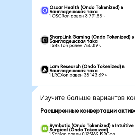
Oscar Health (Ondo Tokenized) в
Бангладешская така
1 OSCRon равен 3 791,85 ৳
SharpLink Gaming (Ondo Tokenized) в
Бангладешская така
1 SBETon равен 780,89 ৳
Lam Research (Ondo Tokenized) в
Бангладешская така
1 LRCXon равен 38 143,69 ৳
Изучите больше вариантов ко
Расширенные конвертации актив
Symbotic (Ondo Tokenized) в Intuitive
Surgical (Ondo Tokenized)
1 SYMon равен 0,125189 ISRGon