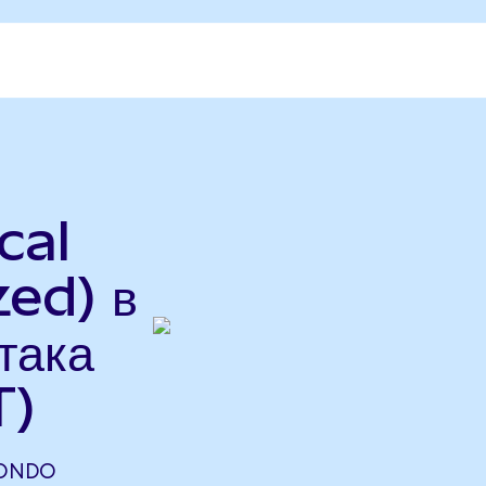
cal
ed) в
така
T)
(ONDO