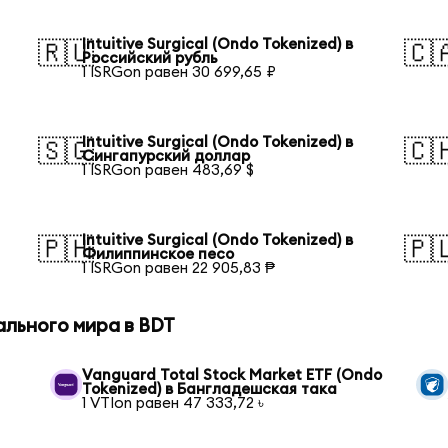
Intuitive Surgical (Ondo Tokenized) в
🇷🇺
🇨
Российский рубль
1 ISRGon равен 30 699,65 ₽
Intuitive Surgical (Ondo Tokenized) в
🇸🇬
🇨
Сингапурский доллар
1 ISRGon равен 483,69 $
Intuitive Surgical (Ondo Tokenized) в
🇵🇭
🇵
Филиппинское песо
1 ISRGon равен 22 905,83 ₱
ального мира в BDT
Vanguard Total Stock Market ETF (Ondo
Tokenized) в Бангладешская така
1 VTIon равен 47 333,72 ৳