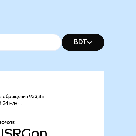
BDT
в в обращении 933,85
,54 млн ৳.
БОРОТЕ
ISRGon