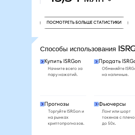
ПОСМОТРЕТЬ БОЛЬШЕ СТАТИСТИКИ
ПОСМОТРЕТЬ БОЛЬШЕ СТАТИСТИКИ
Способы использования IS
Купить ISRGon
Продать ISRG
Начните всего за
Обменяйте ISRG
пару нажатий.
на наличные.
Прогнозы
Фьючерсы
Торгуйте ISRGon и
Лонг или шорт
на рынках
токенов с плеч
криптопрогнозов.
до 50x.