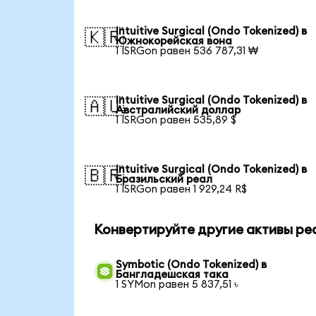
Intuitive Surgical (Ondo Tokenized) в
🇰🇷
Южнокорейская вона
1 ISRGon равен 536 787,31 ₩
Intuitive Surgical (Ondo Tokenized) в
🇦🇺
Австралийский доллар
1 ISRGon равен 535,89 $
Intuitive Surgical (Ondo Tokenized) в
🇧🇷
Бразильский реал
1 ISRGon равен 1 929,24 R$
Конвертируйте другие активы ре
Symbotic (Ondo Tokenized) в
Бангладешская така
1 SYMon равен 5 837,51 ৳