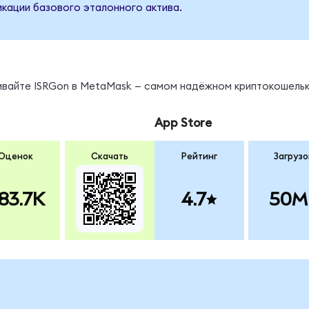
кации базового эталонного актива.
ы
нивайте ISRGon в MetaMask — самом надёжном криптокошельк
App Store
Оценок
Скачать
Рейтинг
Загрузо
83.7K
4.7
50M