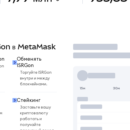
RGon в MetaMask
Торговать
on
Обменять
ISRGon
on
Торгуйте ISRGon
внутри и между
блокчейнами.
15м
30м
Стейкинг
Заставьте вашу
ом
криптовалюту
работать и
получайте