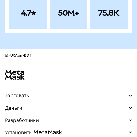
4.7
50M+
75.8K
URAon/BDT
Нижний колонтитул сайта MetaMask
Торговать
Торговля
Деньги
Swaps
Покупайте
Разработчики
Прогнозы
НОВИНКА
Карта
Документация для разработчиков
Установить MetaMask
Перпы
НОВИНКА
mUSD
НОВИНКА