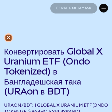
СКАЧАТЬ METAMASK
СКАЧАТЬ METAMASK
Конвертировать Global X
Uranium ETF (Ondo
Tokenized) в
Бангладешская така
(URAon в BDT)
URAON/BDT: 1 GLOBAL X URANIUM ETF (ONDO
TOKENIZED) РАВНО 5 314,8383 BDT