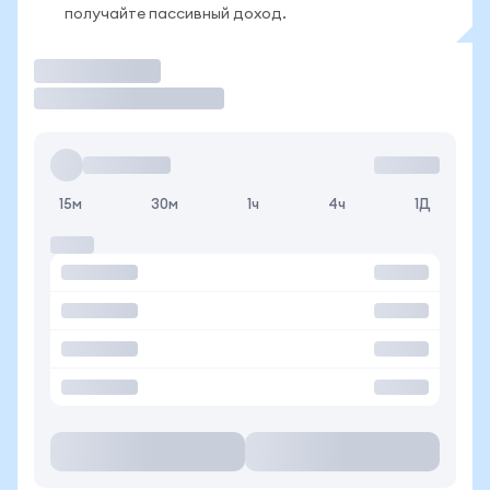
получайте пассивный доход.
Торговать
15м
30м
1ч
4ч
1Д