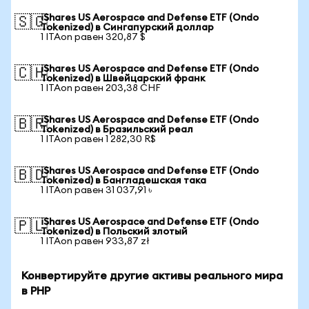
iShares US Aerospace and Defense ETF (Ondo
🇸🇬
Tokenized) в Сингапурский доллар
1 ITAon равен 320,87 $
iShares US Aerospace and Defense ETF (Ondo
🇨🇭
Tokenized) в Швейцарский франк
1 ITAon равен 203,38 CHF
iShares US Aerospace and Defense ETF (Ondo
🇧🇷
Tokenized) в Бразильский реал
1 ITAon равен 1 282,30 R$
iShares US Aerospace and Defense ETF (Ondo
🇧🇩
Tokenized) в Бангладешская така
1 ITAon равен 31 037,91 ৳
iShares US Aerospace and Defense ETF (Ondo
🇵🇱
Tokenized) в Польский злотый
1 ITAon равен 933,87 zł
Конвертируйте другие активы реального мира
в PHP