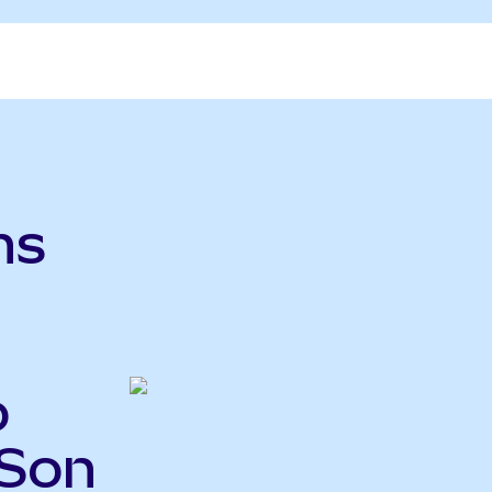
hs
o
GSon