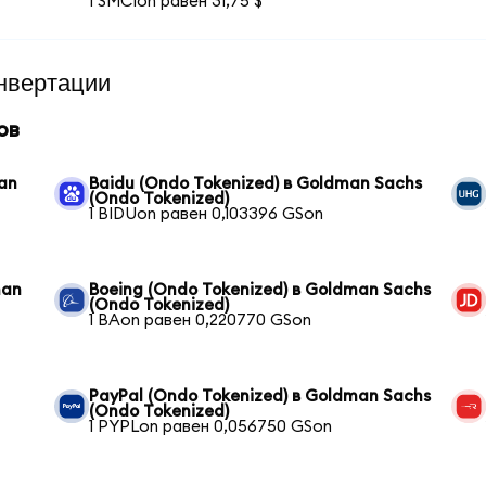
1 SMCIon равен 31,75 $
нвертации
ов
man
Baidu (Ondo Tokenized) в Goldman Sachs
(Ondo Tokenized)
1 BIDUon равен 0,103396 GSon
man
Boeing (Ondo Tokenized) в Goldman Sachs
(Ondo Tokenized)
1 BAon равен 0,220770 GSon
PayPal (Ondo Tokenized) в Goldman Sachs
(Ondo Tokenized)
1 PYPLon равен 0,056750 GSon