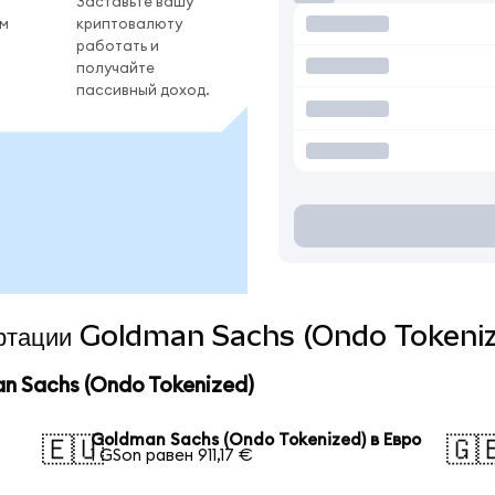
Заставьте вашу
ом
криптовалюту
работать и
получайте
пассивный доход.
вертации Goldman Sachs (Ondo Tokeniz
 Sachs (Ondo Tokenized)
Goldman Sachs (Ondo Tokenized) в Евро
🇪🇺
🇬
1 GSon равен 911,17 €