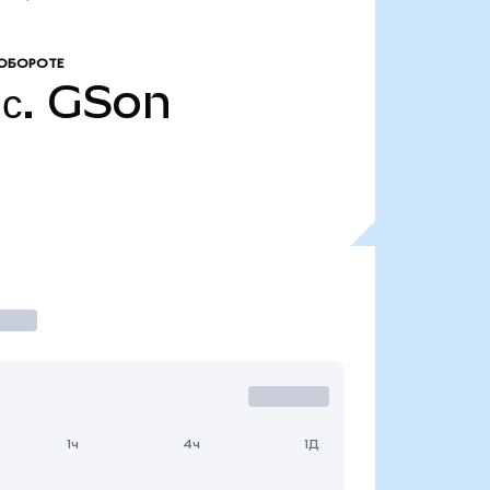
 ОБОРОТЕ
с.
GSon
1ч
4ч
1Д