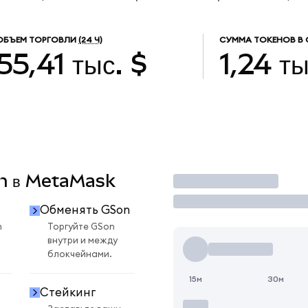
ОБЪЕМ ТОРГОВЛИ
(24 Ч)
СУММА ТОКЕНОВ В
55,41 тыс. $
1,24 ты
on в MetaMask
Торговать
Обменять GSon
n
Торгуйте GSon
внутри и между
блокчейнами.
15м
30м
Стейкинг