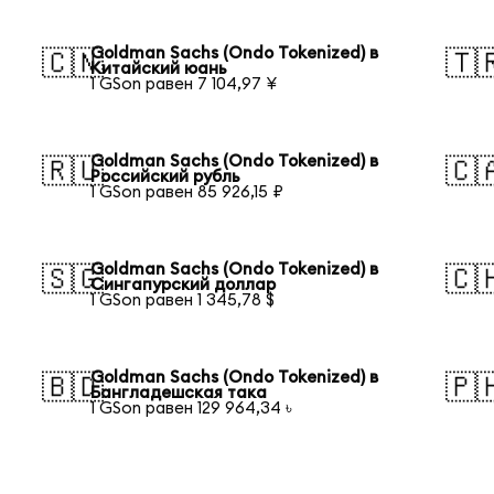
Goldman Sachs (Ondo Tokenized) в
🇨🇳
🇹
Китайский юань
1 GSon равен 7 104,97 ¥
Goldman Sachs (Ondo Tokenized) в
🇷🇺
🇨
Российский рубль
1 GSon равен 85 926,15 ₽
Goldman Sachs (Ondo Tokenized) в
🇸🇬
🇨
Сингапурский доллар
1 GSon равен 1 345,78 $
Goldman Sachs (Ondo Tokenized) в
🇧🇩
🇵
Бангладешская така
1 GSon равен 129 964,34 ৳