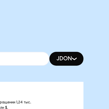
JDON
ращении 1,24 тыс.
лн $.