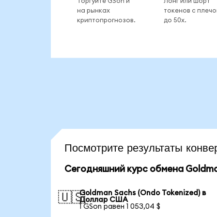
Торгуйте GSon и
Лонг или шорт
на рынках
токенов с плеч
криптопрогнозов.
до 50x.
Посмотрите результаты кон
Сегодняшний курс обмена Goldman
Goldman Sachs (Ondo Tokenized) в
🇺🇸
Доллар США
1 GSon равен 1 053,04 $