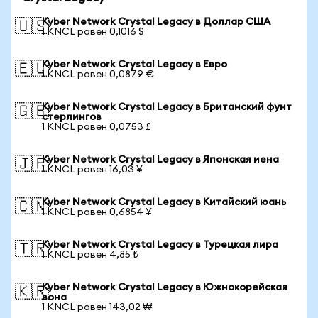
Kyber Network Crystal Legacy в Доллар США
🇺🇸
1 KNCL равен 0,1016 $
Kyber Network Crystal Legacy в Евро
🇪🇺
1 KNCL равен 0,0879 €
Kyber Network Crystal Legacy в Британский фунт
🇬🇧
стерлингов
1 KNCL равен 0,0753 £
Kyber Network Crystal Legacy в Японская иена
🇯🇵
1 KNCL равен 16,03 ¥
Kyber Network Crystal Legacy в Китайский юань
🇨🇳
1 KNCL равен 0,6854 ¥
Kyber Network Crystal Legacy в Турецкая лира
🇹🇷
1 KNCL равен 4,85 ₺
Kyber Network Crystal Legacy в Южнокорейская
🇰🇷
вона
1 KNCL равен 143,02 ₩