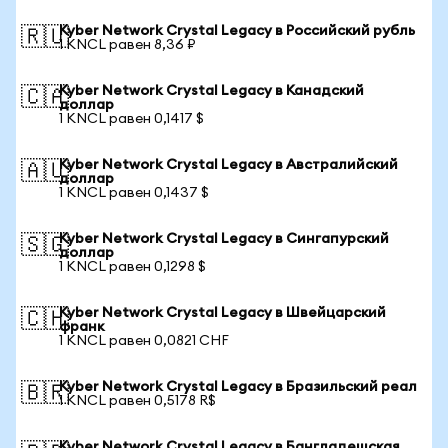
Kyber Network Crystal Legacy в Российский рубль
🇷🇺
1 KNCL равен 8,36 ₽
Kyber Network Crystal Legacy в Канадский
🇨🇦
доллар
1 KNCL равен 0,1417 $
Kyber Network Crystal Legacy в Австралийский
🇦🇺
доллар
1 KNCL равен 0,1437 $
Kyber Network Crystal Legacy в Сингапурский
🇸🇬
доллар
1 KNCL равен 0,1298 $
Kyber Network Crystal Legacy в Швейцарский
🇨🇭
франк
1 KNCL равен 0,0821 CHF
Kyber Network Crystal Legacy в Бразильский реал
🇧🇷
1 KNCL равен 0,5178 R$
Kyber Network Crystal Legacy в Бангладешская