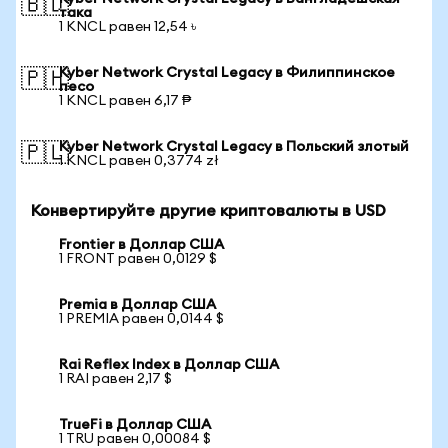
🇧🇩
така
1 KNCL равен 12,54 ৳
Kyber Network Crystal Legacy в Филиппинское
🇵🇭
песо
1 KNCL равен 6,17 ₱
Kyber Network Crystal Legacy в Польский злотый
🇵🇱
1 KNCL равен 0,3774 zł
Конвертируйте другие криптовалюты в USD
Frontier в Доллар США
1 FRONT равен 0,0129 $
Premia в Доллар США
1 PREMIA равен 0,0144 $
Rai Reflex Index в Доллар США
1 RAI равен 2,17 $
TrueFi в Доллар США
1 TRU равен 0,00084 $