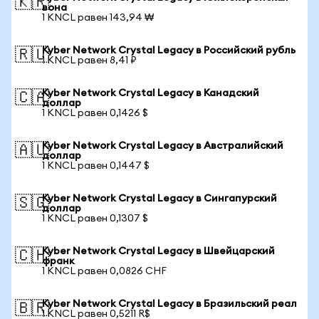
🇰🇷
вона
1 KNCL равен 143,94 ₩
Kyber Network Crystal Legacy в Российский рубль
🇷🇺
1 KNCL равен 8,41 ₽
Kyber Network Crystal Legacy в Канадский
🇨🇦
доллар
1 KNCL равен 0,1426 $
Kyber Network Crystal Legacy в Австралийский
🇦🇺
доллар
1 KNCL равен 0,1447 $
Kyber Network Crystal Legacy в Сингапурский
🇸🇬
доллар
1 KNCL равен 0,1307 $
Kyber Network Crystal Legacy в Швейцарский
🇨🇭
франк
1 KNCL равен 0,0826 CHF
Kyber Network Crystal Legacy в Бразильский реал
🇧🇷
1 KNCL равен 0,5211 R$