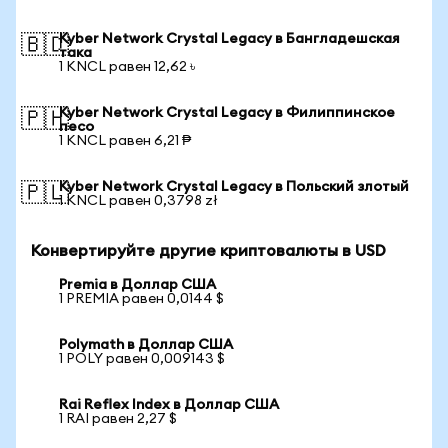
Kyber Network Crystal Legacy в Бангладешская
🇧🇩
така
1 KNCL равен 12,62 ৳
Kyber Network Crystal Legacy в Филиппинское
🇵🇭
песо
1 KNCL равен 6,21 ₱
Kyber Network Crystal Legacy в Польский злотый
🇵🇱
1 KNCL равен 0,3798 zł
Конвертируйте другие криптовалюты в USD
Premia в Доллар США
1 PREMIA равен 0,0144 $
Polymath в Доллар США
1 POLY равен 0,009143 $
Rai Reflex Index в Доллар США
1 RAI равен 2,27 $