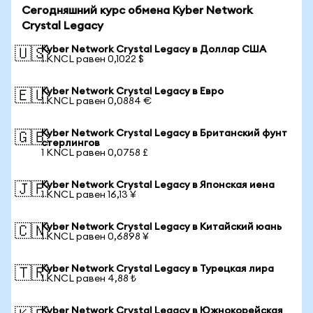
Сегодняшний курс обмена Kyber Network
Crystal Legacy
Kyber Network Crystal Legacy в Доллар США
🇺🇸
1 KNCL равен 0,1022 $
Kyber Network Crystal Legacy в Евро
🇪🇺
1 KNCL равен 0,0884 €
Kyber Network Crystal Legacy в Британский фунт
🇬🇧
стерлингов
1 KNCL равен 0,0758 £
Kyber Network Crystal Legacy в Японская иена
🇯🇵
1 KNCL равен 16,13 ¥
Kyber Network Crystal Legacy в Китайский юань
🇨🇳
1 KNCL равен 0,6898 ¥
Kyber Network Crystal Legacy в Турецкая лира
🇹🇷
1 KNCL равен 4,88 ₺
Kyber Network Crystal Legacy в Южнокорейская