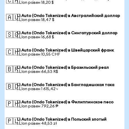
🇨🇦
1 LIon равен 18,20 $
Li Auto (Ondo Tokenized) в Австралийский доллар
🇦🇺
1 LIon равен 18,47 $
Li Auto (Ondo Tokenized) в Сингапурский доллар
🇸🇬
1 LIon равен 16,68 $
Li Auto (Ondo Tokenized) в Швейцарский франк
🇨🇭
1 LIon равен 10,55 CHF
Li Auto (Ondo Tokenized) в Бразильский реал
🇧🇷
1 LIon равен 66,53 R$
Li Auto (Ondo Tokenized) в Бангладешская така
🇧🇩
1 LIon равен 1 615,42 ৳
Li Auto (Ondo Tokenized) в Филиппинское песо
🇵🇭
1 LIon равен 792,26 ₱
Li Auto (Ondo Tokenized) в Польский злотый
🇵🇱
1 LIon равен 48,53 zł