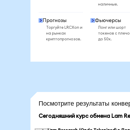
наличные.
Прогнозы
Фьючерсы
Торгуйте LRCXon и
Лонг или шорт
на рынках
токенов с плеч
криптопрогнозов.
до 50x.
Посмотрите результаты кон
Сегодняшний курс обмена Lam Res