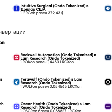
Intuitive Surgical (Ondo Tokenized) в
Доллар США
1 ISRGon равен 379,43 $
нвертации
ов
Rockwell Automation (Ondo Tokenized) в
Lam Research (Ondo Tokenized)
1 ROKon равен 1,4483 LRCXon
 в
Terawulf (Ondo Tokenized) в Lam
Research (Ondo Tokenized)
1 WULFon равен 0,054565 LRCXon
ch
Oscar Health (Ondo Tokenized) в Lam
Research (Ondo Tokenized)
1 OSCRon равен 0,088827 LRCXon