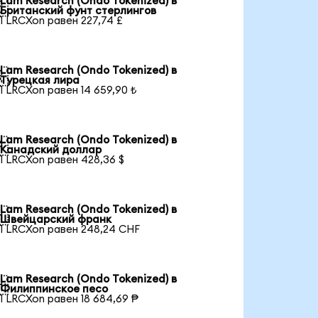
Lam Research (Ondo Tokenized) в

Британский фунт стерлингов
1 LRCXon равен 227,74 £
Lam Research (Ondo Tokenized) в

Турецкая лира
1 LRCXon равен 14 659,90 ₺
Lam Research (Ondo Tokenized) в

Канадский доллар
1 LRCXon равен 428,36 $
Lam Research (Ondo Tokenized) в

Швейцарский франк
1 LRCXon равен 248,24 CHF
Lam Research (Ondo Tokenized) в

Филиппинское песо
1 LRCXon равен 18 684,69 ₱