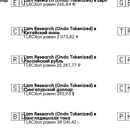
ллар
Lam Research (Ondo Tokenized) в Евро
🇪🇺
🇬
1 LRCXon равен 265,84 €
Lam Research (Ondo Tokenized) в
🇨🇳
🇹
Китайский юань
1 LRCXon равен 2 073,82 ¥
Lam Research (Ondo Tokenized) в
🇷🇺
🇨
Российский рубль
1 LRCXon равен 25 287,77 ₽
Lam Research (Ondo Tokenized) в
🇸🇬
🇨
Сингапурский доллар
1 LRCXon равен 392,93 $
Lam Research (Ondo Tokenized) в
🇧🇩
🇵
Бангладешская така
1 LRCXon равен 38 041,42 ৳