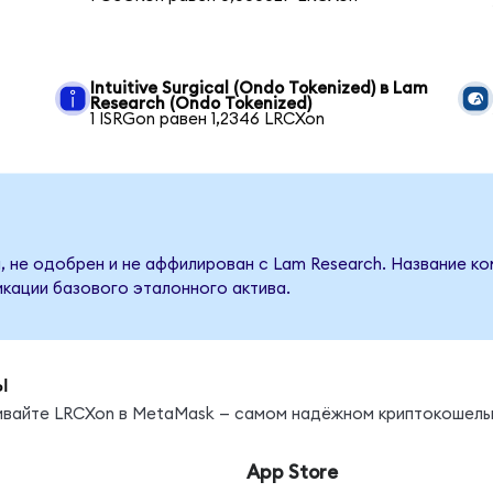
Intuitive Surgical (Ondo Tokenized) в Lam
Research (Ondo Tokenized)
1 ISRGon равен 1,2346 LRCXon
, не одобрен и не аффилирован с Lam Research. Название ко
кации базового эталонного актива.
ы
нивайте LRCXon в MetaMask — самом надёжном криптокошель
App Store