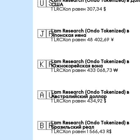
Lam Research (Ondo Tokenized) в До
🇺🇸
США
1 LRCXon равен 307,34 $
Lam Research (Ondo Tokenized) в
🇯🇵
Японская иена
1 LRCXon равен 48 402,69 ¥
Lam Research (Ondo Tokenized) в
🇰🇷
Южнокорейская вона
1 LRCXon равен 433 068,73 ₩
Lam Research (Ondo Tokenized) в
🇦🇺
Австралийский доллар
1 LRCXon равен 434,92 $
Lam Research (Ondo Tokenized) в
🇧🇷
Бразильский реал
1 LRCXon равен 1 566,43 R$