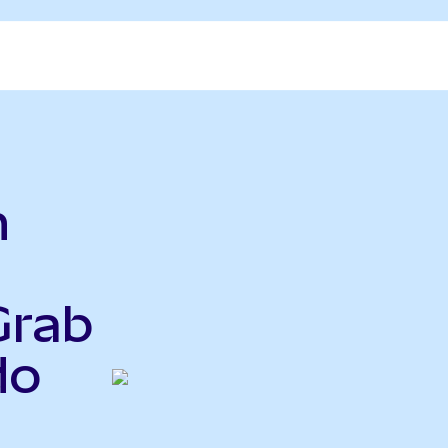
h
Grab
do