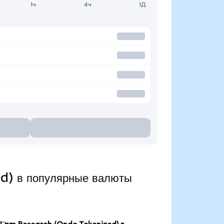
1ч
4ч
1Д
d) в популярные валюты