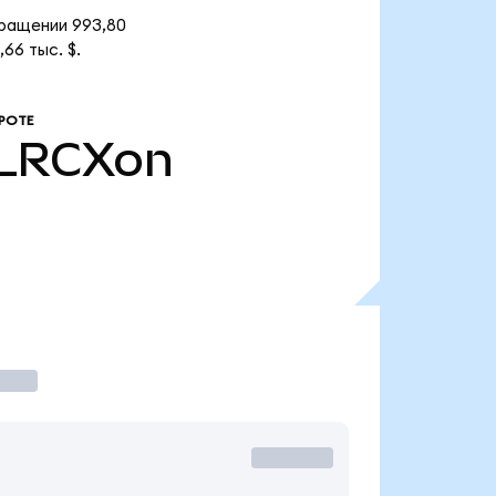
бращении 993,80
66 тыс. $.
РОТЕ
LRCXon