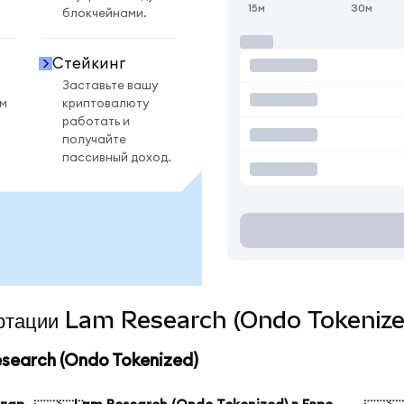
15м
30м
блокчейнами.
Стейкинг
Заставьте вашу
ом
криптовалюту
работать и
получайте
пассивный доход.
вертации Lam Research (Ondo Tokenize
earch (Ondo Tokenized)