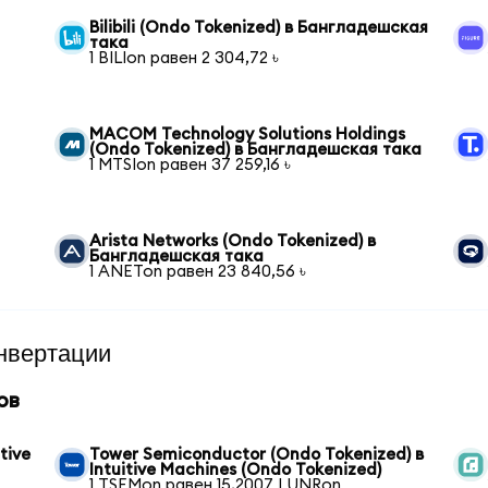
Bilibili (Ondo Tokenized) в Бангладешская
така
1 BILIon равен 2 304,72 ৳
MACOM Technology Solutions Holdings
(Ondo Tokenized) в Бангладешская така
1 MTSIon равен 37 259,16 ৳
Arista Networks (Ondo Tokenized) в
Бангладешская така
1 ANETon равен 23 840,56 ৳
нвертации
ов
tive
Tower Semiconductor (Ondo Tokenized) в
Intuitive Machines (Ondo Tokenized)
1 TSEMon равен 15,2007 LUNRon