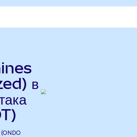
hines
ed) в
така
T)
S (ONDO