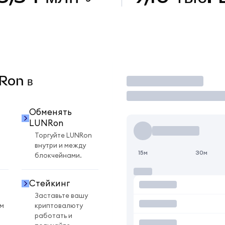
NRon в
Торговать
Обменять
LUNRon
Торгуйте LUNRon
внутри и между
15м
30м
блокчейнами.
Стейкинг
Заставьте вашу
ом
криптовалюту
работать и