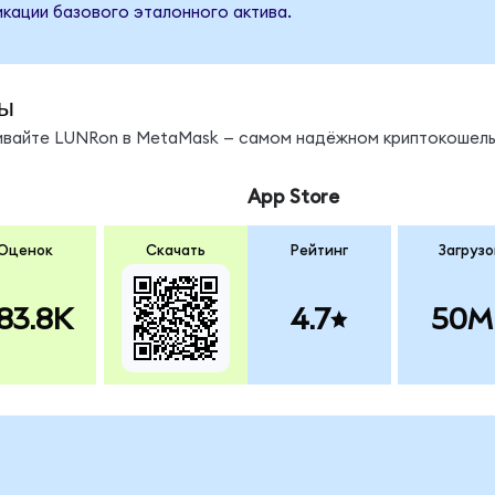
кации базового эталонного актива.
ы
нивайте LUNRon в MetaMask — самом надёжном криптокошель
App Store
Оценок
Скачать
Рейтинг
Загрузо
83.8K
4.7
50M