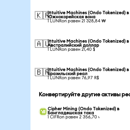
Intuitive Machines (Ondo Tokenized) в
🇰🇷
Южнокорейская вона
1 LUNRon равен 21 328,84 ₩
Intuitive Machines (Ondo Tokenized) в
🇦🇺
Австралийский доллар
1 LUNRon равен 21,40 $
Intuitive Machines (Ondo Tokenized) в
🇧🇷
Бразильский реал
1 LUNRon равен 76,97 R$
Конвертируйте другие активы ре
Cipher Mining (Ondo Tokenized) в
Бангладешская така
1 CIFRon равен 2 356,70 ৳