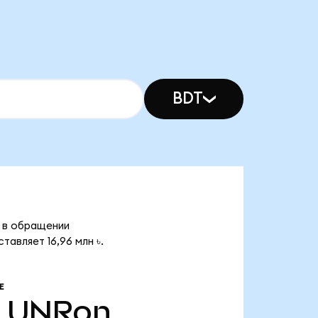
BDT
в в обращении
тавляет 16,96 млн ৳.
Е
LUNRon