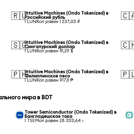
Intuitive Machines (Ondo Tokenized) в
🇷🇺
🇨
Российский рубль
1 LUNRon равен 1 237,03 ₽
Intuitive Machines (Ondo Tokenized) в
🇸🇬
🇨
Сингапурский доллар
1 LUNRon равен 19,29 $
Intuitive Machines (Ondo Tokenized) в
🇵🇭
🇵
Филиппинское песо
1 LUNRon равен 917,11 ₱
ального мира в BDT
Tower Semiconductor (Ondo Tokenized) в
Бангладешская така
1 TSEMon равен 28 333,64 ৳