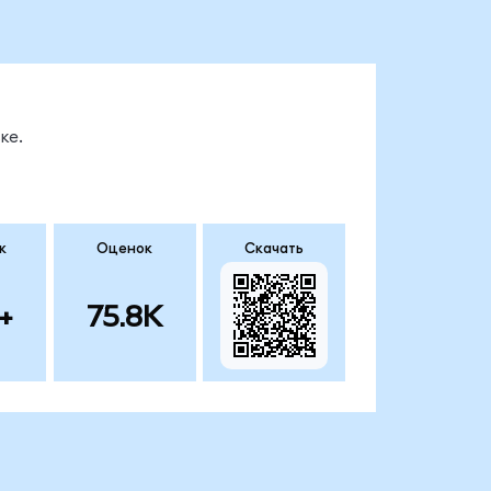
ке.
к
Оценок
Скачать
+
75.8K