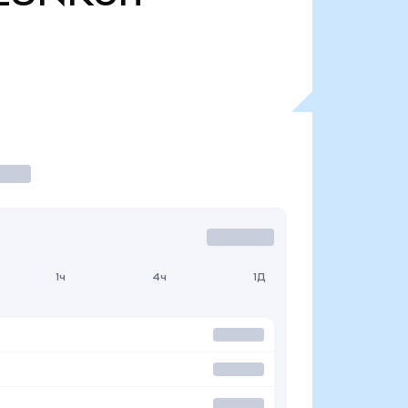
1ч
4ч
1Д