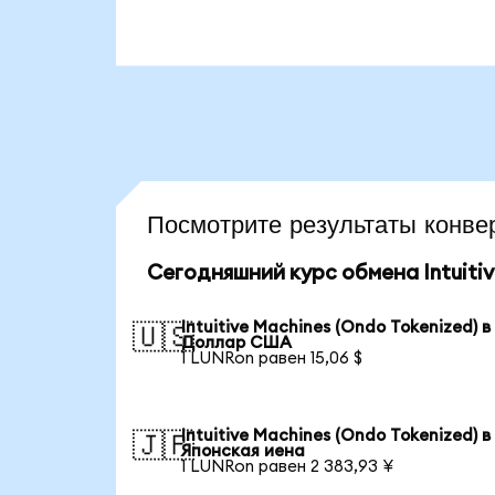
Посмотрите результаты конв
Сегодняшний курс обмена Intuitiv
Intuitive Machines (Ondo Tokenized) в
🇺🇸
Доллар США
1 LUNRon равен 15,06 $
Intuitive Machines (Ondo Tokenized) в
🇯🇵
Японская иена
1 LUNRon равен 2 383,93 ¥