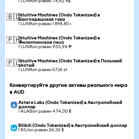
1 LUNRon равен 78,42 R$
Intuitive Machines (Ondo Tokenized) в
🇧🇩
Бангладешская така
1 LUNRon равен 1 898,80 ৳
Intuitive Machines (Ondo Tokenized) в
🇵🇭
Филиппинское песо
1 LUNRon равен 933,96 ₱
Intuitive Machines (Ondo Tokenized) в Польский
🇵🇱
злотый
1 LUNRon равен 57,16 zł
Конвертируйте другие активы реального мира
в AUD
Astera Labs (Ondo Tokenized) в Австралийский
доллар
1 ALABon равен 474,00 $
Bilibili (Ondo Tokenized) в Австралийский доллар
1 BILIon равен 26,35 $