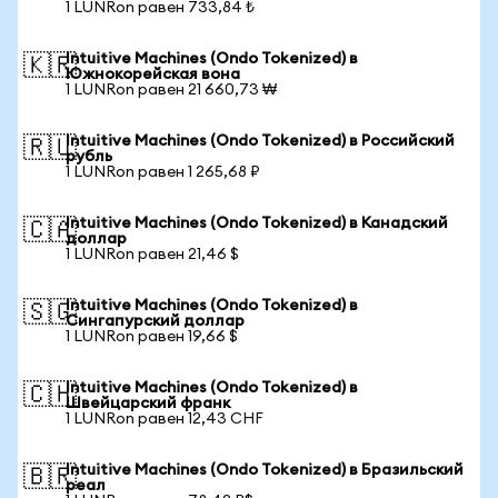
1 LUNRon равен 733,84 ₺
Intuitive Machines (Ondo Tokenized) в
🇰🇷
Южнокорейская вона
1 LUNRon равен 21 660,73 ₩
Intuitive Machines (Ondo Tokenized) в Российский
🇷🇺
рубль
1 LUNRon равен 1 265,68 ₽
Intuitive Machines (Ondo Tokenized) в Канадский
🇨🇦
доллар
1 LUNRon равен 21,46 $
Intuitive Machines (Ondo Tokenized) в
🇸🇬
Сингапурский доллар
1 LUNRon равен 19,66 $
Intuitive Machines (Ondo Tokenized) в
🇨🇭
Швейцарский франк
1 LUNRon равен 12,43 CHF
Intuitive Machines (Ondo Tokenized) в Бразильский
🇧🇷
реал