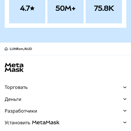
4.7
50M+
75.8K
LUNRon/AUD
Нижний колонтитул сайта MetaMask
Торговать
Торговля
Деньги
Swaps
Покупайте
Разработчики
Прогнозы
НОВИНКА
Карта
Документация для разработчиков
Установить MetaMask
Перпы
НОВИНКА
mUSD
НОВИНКА
Инфопанель
Защита транзакций