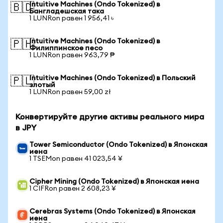
Intuitive Machines (Ondo Tokenized) в
🇧🇩
Бангладешская така
1 LUNRon равен 1 956,41 ৳
Intuitive Machines (Ondo Tokenized) в
🇵🇭
Филиппинское песо
1 LUNRon равен 963,79 ₱
Intuitive Machines (Ondo Tokenized) в Польский
🇵🇱
злотый
1 LUNRon равен 59,00 zł
Конвертируйте другие активы реального мира
в JPY
Tower Semiconductor (Ondo Tokenized) в Японская
иена
1 TSEMon равен 41 023,54 ¥
Cipher Mining (Ondo Tokenized) в Японская иена
1 CIFRon равен 2 608,23 ¥
Cerebras Systems (Ondo Tokenized) в Японская
иена