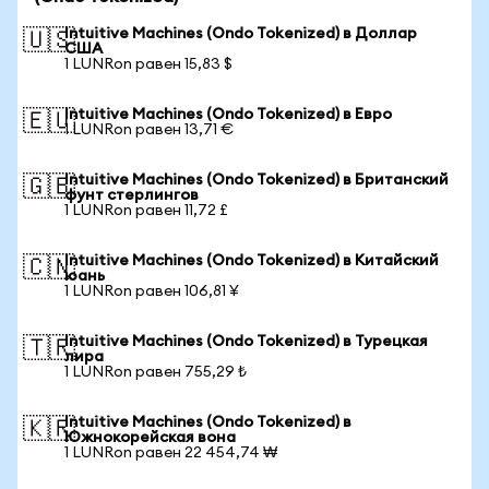
Intuitive Machines (Ondo Tokenized) в Доллар
🇺🇸
США
1 LUNRon равен 15,83 $
Intuitive Machines (Ondo Tokenized) в Евро
🇪🇺
1 LUNRon равен 13,71 €
Intuitive Machines (Ondo Tokenized) в Британский
🇬🇧
фунт стерлингов
1 LUNRon равен 11,72 £
Intuitive Machines (Ondo Tokenized) в Китайский
🇨🇳
юань
1 LUNRon равен 106,81 ¥
Intuitive Machines (Ondo Tokenized) в Турецкая
🇹🇷
лира
1 LUNRon равен 755,29 ₺
Intuitive Machines (Ondo Tokenized) в
🇰🇷
Южнокорейская вона
1 LUNRon равен 22 454,74 ₩