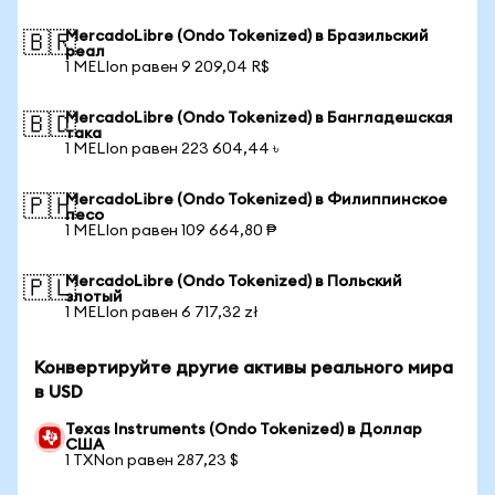
MercadoLibre (Ondo Tokenized) в Бразильский
🇧🇷
реал
1 MELIon равен 9 209,04 R$
MercadoLibre (Ondo Tokenized) в Бангладешская
🇧🇩
така
1 MELIon равен 223 604,44 ৳
MercadoLibre (Ondo Tokenized) в Филиппинское
🇵🇭
песо
1 MELIon равен 109 664,80 ₱
MercadoLibre (Ondo Tokenized) в Польский
🇵🇱
злотый
1 MELIon равен 6 717,32 zł
Конвертируйте другие активы реального мира
в USD
Texas Instruments (Ondo Tokenized) в Доллар
США
1 TXNon равен 287,23 $