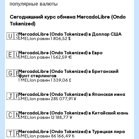
популярные валюты
Сегодняшний курс обмена MercadoLibre (Ondo
Tokenized)
MercadoLibre (Ondo Tokenized) в Доллар США
🇺🇸
1 MELIon равен 1 806,52 $
MercadoLibre (Ondo Tokenized) в Евро
🇪🇺
1 MELIon равен 1 562,59 €
MercadoLibre (Ondo Tokenized) в Британский
🇬🇧
фунт стерлингов
1 MELIon равен 1 339,06 £
MercadoLibre (Ondo Tokenized) в Японская иена
🇯🇵
1 MELIon равен 285 077,91 ¥
MercadoLibre (Ondo Tokenized) в Китайский юань
🇨🇳
1 MELIon равен 12 188,77 ¥
MercadoLibre (Ondo Tokenized) в Турецкая лира
🇹🇷
1 MELIon равен 86 166,49 ₺