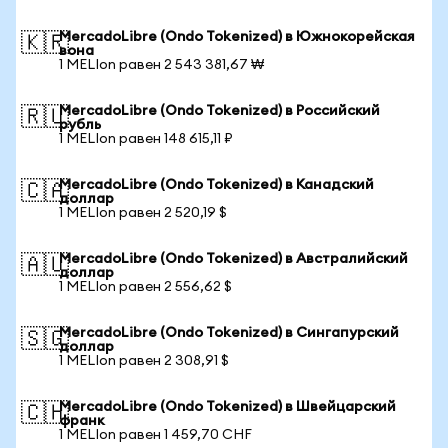
MercadoLibre (Ondo Tokenized) в Южнокорейская
🇰🇷
вона
1 MELIon равен 2 543 381,67 ₩
MercadoLibre (Ondo Tokenized) в Российский
🇷🇺
рубль
1 MELIon равен 148 615,11 ₽
MercadoLibre (Ondo Tokenized) в Канадский
🇨🇦
доллар
1 MELIon равен 2 520,19 $
MercadoLibre (Ondo Tokenized) в Австралийский
🇦🇺
доллар
1 MELIon равен 2 556,62 $
MercadoLibre (Ondo Tokenized) в Сингапурский
🇸🇬
доллар
1 MELIon равен 2 308,91 $
MercadoLibre (Ondo Tokenized) в Швейцарский
🇨🇭
франк
1 MELIon равен 1 459,70 CHF