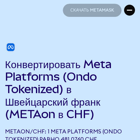
СКАЧАТЬ METAMASK
СКАЧАТЬ METAMASK
Конвертировать Meta
Platforms (Ondo
Tokenized) в
Швейцарский франк
(METAon в CHF)
METAON/CHF: 1 META PLATFORMS (ONDO
TOKENIZED) РАВНО 481,0760 CHF