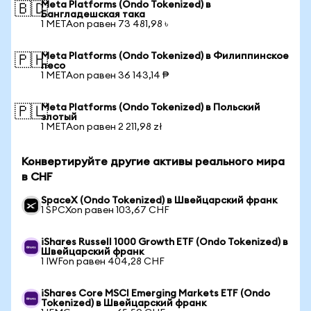
Meta Platforms (Ondo Tokenized) в
🇧🇩
Бангладешская така
1 METAon равен 73 481,98 ৳
Meta Platforms (Ondo Tokenized) в Филиппинское
🇵🇭
песо
1 METAon равен 36 143,14 ₱
Meta Platforms (Ondo Tokenized) в Польский
🇵🇱
злотый
1 METAon равен 2 211,98 zł
Конвертируйте другие активы реального мира
в CHF
SpaceX (Ondo Tokenized) в Швейцарский франк
1 SPCXon равен 103,67 CHF
iShares Russell 1000 Growth ETF (Ondo Tokenized) в
Швейцарский франк
1 IWFon равен 404,28 CHF
iShares Core MSCI Emerging Markets ETF (Ondo
Tokenized) в Швейцарский франк