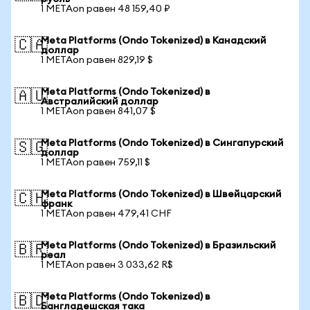
1 METAon равен 48 159,40 ₽
Meta Platforms (Ondo Tokenized) в Канадский
🇨🇦
доллар
1 METAon равен 829,19 $
Meta Platforms (Ondo Tokenized) в
🇦🇺
Австралийский доллар
1 METAon равен 841,07 $
Meta Platforms (Ondo Tokenized) в Сингапурский
🇸🇬
доллар
1 METAon равен 759,11 $
Meta Platforms (Ondo Tokenized) в Швейцарский
🇨🇭
франк
1 METAon равен 479,41 CHF
Meta Platforms (Ondo Tokenized) в Бразильский
🇧🇷
реал
1 METAon равен 3 033,62 R$
Meta Platforms (Ondo Tokenized) в
🇧🇩
Бангладешская така