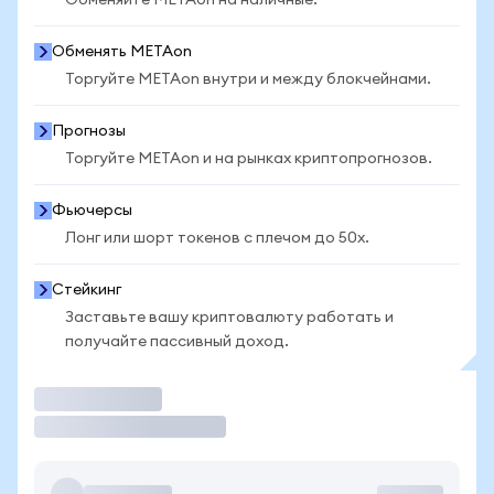
Обменяйте METAon на наличные.
Обменять METAon
Торгуйте METAon внутри и между блокчейнами.
Прогнозы
Торгуйте METAon и на рынках криптопрогнозов.
Фьючерсы
Лонг или шорт токенов с плечом до 50x.
Стейкинг
Заставьте вашу криптовалюту работать и
получайте пассивный доход.
Торговать